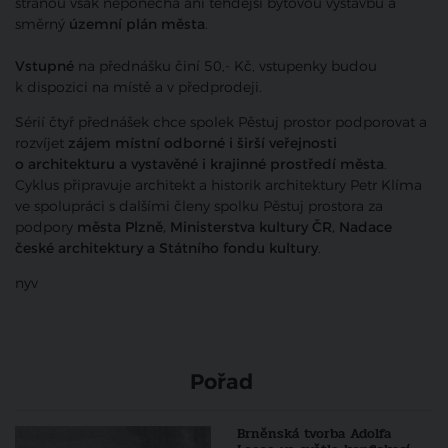
stranou však neponechá ani tehdejší bytovou výstavbu a
směrný
územní plán města
.
Vstupné
na přednášku činí 50,- Kč, vstupenky budou
k dispozici na místě a v předprodeji.
Sérií čtyř přednášek chce spolek Pěstuj prostor podporovat a
rozvíjet
zájem místní odborné i širší veřejnosti
o architekturu a vystavěné i krajinné prostředí města
.
Cyklus připravuje architekt a historik architektury Petr Klíma
ve spolupráci s dalšími členy spolku Pěstuj prostora za
podpory
města Plzně, Ministerstva kultury ČR, Nadace
české architektury a Státního fondu kultury
.
nyv
Pořad
Brněnská tvorba Adolfa