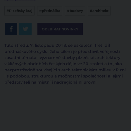
#Plzeňský kraj
#přednáška
#budovy
#architekt
ODEBÍRAT NOVINKY
Tuto středu, 7. listopadu 2018, se uskuteční třetí díl
přednáškového cyklu. Jeho cílem je představit veřejnosti
zásadní témata i významné stavby plzeňské architektury
v klíčových obdobích českých dějin ve 20. století a to jako
bezprostředně související s architektonickým milieu v Plzni
i s podobou, strukturou a možnostmi společnosti a jejími
představiteli na místní i nadregionální úrovni.