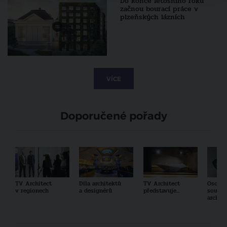
Do konce letošního roku
začnou bourací práce v
plzeňských lázních
VÍCE
Doporučené pořady
TV Architect
Díla architektů
TV Architect
Osobno
v regionech
a designérů
představuje...
součas
archit