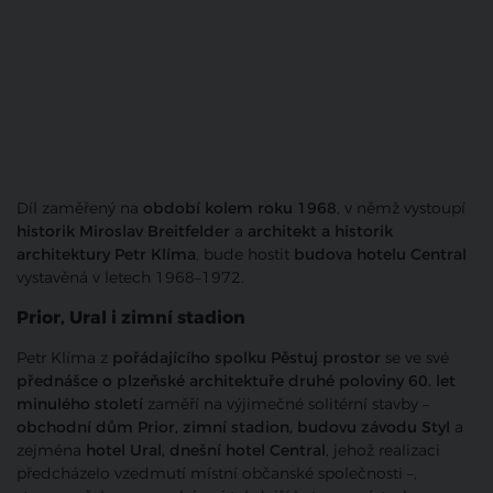
Díl zaměřený na
období kolem roku 1968
, v němž vystoupí
historik Miroslav Breitfelder
a
architekt a historik
architektury Petr Klíma
, bude hostit
budova hotelu Central
vystavěná v letech 1968–1972.
Prior, Ural i zimní stadion
Petr Klíma z
pořádajícího spolku Pěstuj prostor
se ve své
přednášce o plzeňské architektuře druhé poloviny 60. let
minulého století
zaměří na výjimečné solitérní stavby –
obchodní dům Prior, zimní stadion, budovu závodu Styl
a
zejména
hotel Ural, dnešní hotel Central
, jehož realizaci
předcházelo vzedmutí místní občanské společnosti –,