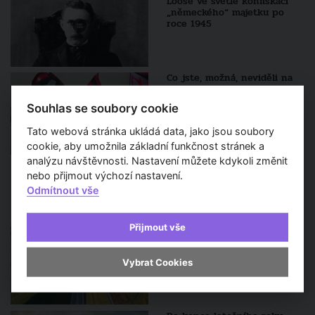
Loose ve světle konfiskací
„německého“ majetku po
roce 1945
Co jste, možná, neviděli na
Designbloku 2018
Souhlas se soubory cookie
Tato webová stránka ukládá data, jako jsou soubory
cookie, aby umožnila základní funkčnost stránek a
analýzu návštěvnosti. Nastavení můžete kdykoli změnit
nebo přijmout výchozí nastavení.
Sledujte také
Odmítnout vše
Napojení severního
Přijmout vše
Rokycanska na dálnici D5 je
hotové. Nová silnice zlepší
dopravu i kvalitu života v
Vybrat Cookies
regionu