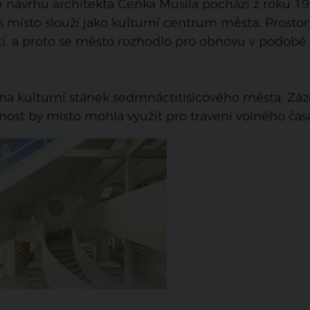
 návrhu architekta Čeňka Musila pochází z roku 19
místo slouží jako kulturní centrum města. Prostor
tí, a proto se město rozhodlo pro obnovu v podobě
na kulturní stánek sedmnáctitisícového města. Zá
ejnost by místo mohla využít pro trávení volného čas