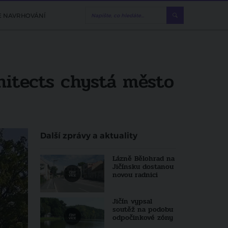
E NAVRHOVÁNÍ
hitects chystá město
Další zprávy a aktuality
Lázně Bělohrad na
Jičínsku dostanou
novou radnici
Jičín vypsal
soutěž na podobu
odpočinkové zóny