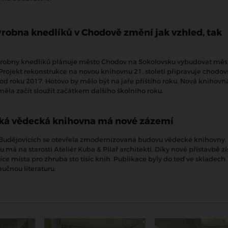
ýrobna knedlíků v Chodově změní jak vzhled, tak
ýrobny knedlíků plánuje město Chodov na Sokolovsku vybudovat měs
Projekt rekonstrukce na novou knihovnu 21. století připravuje chodo
 od roku 2017. Hotovo by mělo být na jaře příštího roku. Nová knihovn
měla začít sloužit začátkem dalšího školního roku.
ká vědecká knihovna má nové zázemí
Budějovicích se otevřela zmodernizovaná budovu vědecké knihovny. 
u má na starosti Ateliér Kuba & Pilař architekti. Díky nové přístavbě z
ce místa pro zhruba sto tisíc knih. Publikace byly do teď ve skladech.
učnou literaturu.