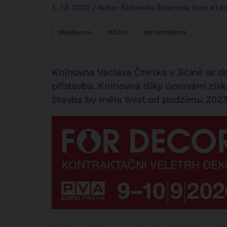
1. 12. 2022 / Autor: Štěpánka Šulanová, foto: a1ar
#knihovna
#Jičín
#a1architects
Knihovna Václava Čtvrtka v Jičíně se 
přístavba. Knihovna díky úpravám získ
Stavba by měla trvat od podzimu 2023