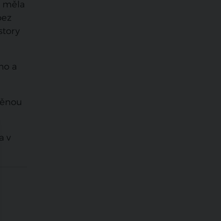
e měla
bez
story
ho a
děnou
a v