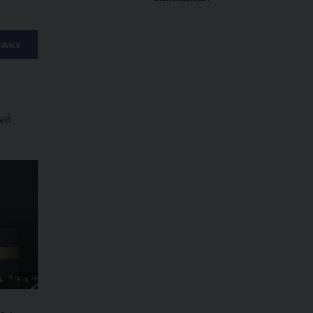
INKY
vá.