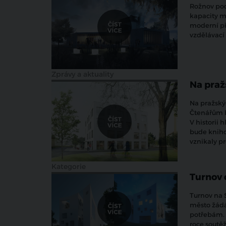
Rožnov pod
kapacity mě
moderní př
vzdělávací 
Zprávy a aktuality
Na praž
Na pražský
Čtenářům b
V historii 
bude kniho
vznikaly pr
Kategorie
Turnov 
Turnov na 
město žádá
potřebám. 
roce soutě