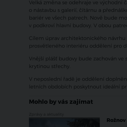
Velká změna se odehraje ve východní čá
o nástavbu s galerií, čítárnu a předná
bariér ve všech patrech. Nově bude moc
v podkroví hlavní budovy. V obou patre
Cílem úprav architektonického návrhu
prosvětleného interiéru oddělení pro do
Vnější plášť budovy bude zachován ve
krytinou střechy.
V neposlední řadě je oddělení doplně
letních obdobích poskytnout ideální p
Mohlo by vás zajímat
Zprávy a aktuality
Rožnov 