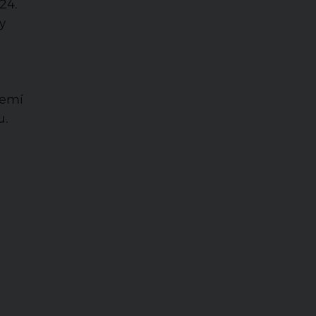
24.
y
zemí
u.