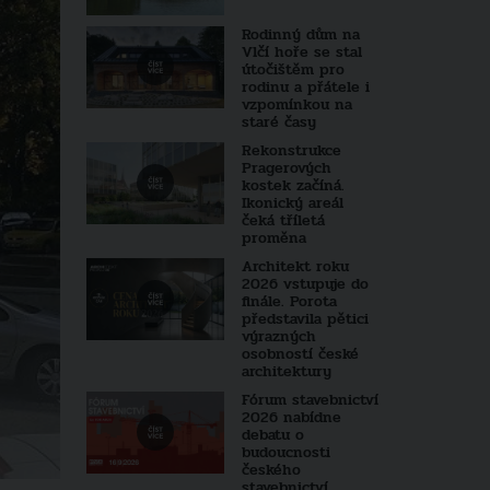
Rodinný dům na
Vlčí hoře se stal
útočištěm pro
rodinu a přátele i
vzpomínkou na
staré časy
Rekonstrukce
Pragerových
kostek začíná.
Ikonický areál
čeká tříletá
proměna
Architekt roku
2026 vstupuje do
finále. Porota
představila pětici
výrazných
osobností české
architektury
Fórum stavebnictví
2026 nabídne
debatu o
budoucnosti
českého
stavebnictví