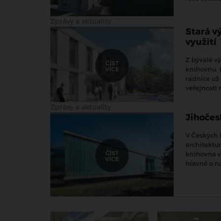
Zprávy a aktuality
Stará v
využití
Z bývalé v
knihovnu.
radnice už
veřejnosti 
Zprávy a aktuality
Jihočes
V Českých 
architektur
knihovna ví
hlavně o na