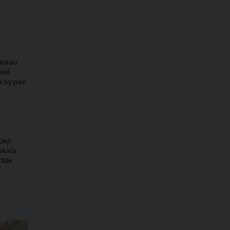
tskou
vská
a by pak
Její
ískala
 Jde