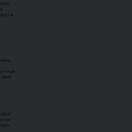
íření
vá
turní a
Praha.
že v nich
 které
tuálně
derním
íštím