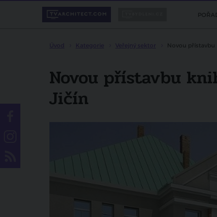
POŘA
Úvod
Kategorie
Veřejný sektor
Novou přístavbu 
Novou přístavbu kni
Jičín