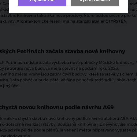
 Radhoštěm se konečně dočká dlouho plánovaného projektu na rozš
stské knihovny. Stávající vila projde rekonstrukcí a přibude ještě no
ístavba. Knihovna tak získá nové prostory, které budou určené pro kul
aktivity. Architektonické řešení má na starosti ateliér ČTYŘSTĚN.
ských Petřinách začala stavba nové knihovny
ch Petřinách odstartovala výstavba nové pobočky Městské knihovny 
y se zbrusu nová budova měla otevřít na podzim roku 2023.
hlavního města Prahy jsou zatím čtyři budovy, které se stavěly s cílem, 
vna. Tato pobočka bude pátá. Většina poboček totiž sídlí v objektech,
o jiný účel.
chystá novou knihovnu podle návrhu A69
Semilsku chystá stavbu nové knihovny podle návrhu ateliéru A69. Ak
 o dotaci na realizaci stavby. Současná knihovna již nevyhovuje mo
Pokud vše půjde podle plánů, je vedení města připraveno vypsat v př
ž na dodavatele.