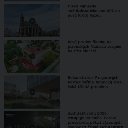
Plzeň vyhlásila
architektonickou soutěž na
nový krytý bazén
Nový pavilon školky na
plzeňských Vinicích reaguje
na růst sídliště
Rekonstrukce Pragerových
kostek začíná. Ikonický areál
čeká tříletá proměna
Architekt roku 2026
vstupuje do finále. Porota
představila pětici výrazných
osobností české architektury