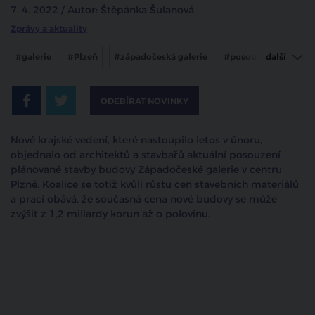
7. 4. 2022 / Autor: Štěpánka Šulanová
Zprávy a aktuality
#galerie
#Plzeň
#západočeská galerie
#posouzení
další
#Plzeňský kraj
ODEBÍRAT NOVINKY
Nové krajské vedení, které nastoupilo letos v únoru,
objednalo od architektů a stavbařů aktuální posouzení
plánované stavby budovy Západočeské galerie v centru
Plzně. Koalice se totiž kvůli růstu cen stavebních materiálů
a prací obává, že současná cena nové budovy se může
zvýšit z 1,2 miliardy korun až o polovinu.