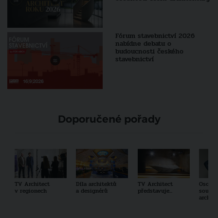
Fórum stavebnictví 2026
nabídne debatu o
budoucnosti českého
stavebnictví
Doporučené pořady
TV Architect
Díla architektů
TV Architect
Osobno
v regionech
a designérů
představuje...
součas
archit