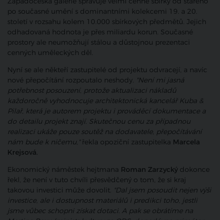
Západočeská galerie spravuje velmi cenné sbírky od starého
po současné umění s dominantními kolekcemi 19. a 20.
století v rozsahu kolem 10.000 sbírkových předmětů. Jejich
odhadovaná hodnota je přes miliardu korun. Současné
prostory ale neumožňují stálou a důstojnou prezentaci
cenných uměleckých děl.
Nyní se ale někteří zastupitelé od projektu odvracejí, a navíc
nové přepočítání rozpoutalo neshody.
"Není mi jasná
potřebnost posouzení, protože aktualizaci nákladů
každoročně vyhodnocuje architektonická kancelář Kuba &
Pilař, která je autorem projektu i prováděcí dokumentace a
do detailu projekt znají. Skutečnou cenu za případnou
realizaci ukáže pouze soutěž na dodavatele, přepočítávání
nám bude k ničemu,"
řekla opoziční zastupitelka
Marcela
Krejsová.
Ekonomický náměstek hejtmana
Roman Zarzycký
dokonce
řekl, že není v tuto chvíli přesvědčený o tom, že si kraj
takovou investici může dovolit.
"Dal jsem posoudit nejen výši
investice, ale i dostupnost materiálů i predikci toho, jestli
jsme vůbec schopni získat dotaci. A pak se obrátíme na