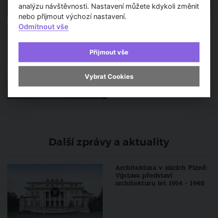
analýzu návštěvnosti. Nastavení můžete kdykoli změnit
nebo přijmout výchozí nastavení.
Odmítnout vše
Přijmout vše
Vybrat Cookies
Další zprávy a aktuality
Architektura v ulicích Plzně:
Výstava představí
architekturu let 1914 - 1948