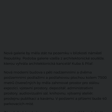
Nová galerie by měla stát na pozemku v blízkosti náměstí
Republiky. Podoba galerie vzešla z architektonické soutěže,
kterou vyhrála architektonická kancelář Kuba & Pilař.
Nová moderní budova s pěti nadzemními a dvěma
podzemními podlažími a podlahovou plochou kolem 7500
metrů čtverečných by měla zahrnovat prostor pro stálou
expozici, výstavní prostory, depozitář, administrativní
prostory, audiovizuální sál, knihovnu, výtvarný ateliér,
prodejnu publikací a kavárnu. V podzemí a přízemí bude 40
parkovacích míst.