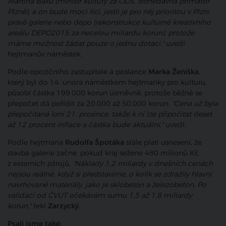
Martina Baxu (ministr kultury za ODS, donedávna primátor
Plzně), a on bude moci říci, jestli je pro něj prioritou v Plzni
právě galerie nebo depo (rekonstrukce kulturně kreativního
areálu DEPO2015 za necelou miliardu korun), protože
máme možnost žádat pouze o jednu dotaci,"
uvedl
hejtmanův náměstek.
Podle opozičního zastupitele a poslance
Marka Ženíška
,
který byl do 14. února náměstkem hejtmanky pro kulturu,
působí částka 199.000 korun úsměvně, protože běžně se
přepočet dá pořídit za 20.000 až 50.000 korun.
"Cena už byla
přepočítaná loni 21. prosince, takže k ní lze připočítat deset
až 12 procent inflace a částka bude aktuální,"
uvedl.
Podle hejtmana
Rudolfa Špotáka
stále platí usnesení, že
stavba galerie začne, pokud kraj sežene 480 milionů Kč
z externích zdrojů.
"Náklady 1,2 miliardy v dnešních cenách
nejsou reálné, když si představíme, o kolik se zdražily hlavní
navrhované materiály, jako je sklobeton a železobeton. Po
validaci od ČVUT očekávám sumu 1,5 až 1,8 miliardy
korun,"
řekl
Zarzycký
.
Psali jsme také: