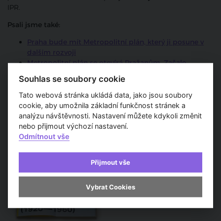
IPR.
Psali jsme také:
Praha bude mít Metropolitní plán, který ji posune v
dalším rozvoji
Metropolitní plán se otevírá Pražanům. Začalo
informační turné
Souhlas se soubory cookie
Lidé se mohou vyjádřit k chystanému Metropolitnímu
plánu
Tato webová stránka ukládá data, jako jsou soubory
cookie, aby umožnila základní funkčnost stránek a
analýzu návštěvnosti. Nastavení můžete kdykoli změnit
nebo přijmout výchozí nastavení.
Odmítnout vše
Další zprávy a aktuality
Přijmout vše
Institut plánování a rozvoje
hl. m. Prahy mapuje
plánování Prahy v nové
Vybrat Cookies
publikaci