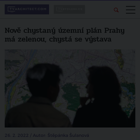
Nově chystaný územní plán Prahy
má zelenou, chystá se výstava
26. 2. 2022 / Autor: Štěpánka Šulanová