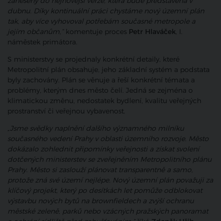
zaneseny do nejnovější verze, která bude představena v
dubnu. Díky kontinuální práci chystáme nový územní plán
tak, aby více vyhovoval potřebám současné metropole a
jejím občanům,“
komentuje proces
Petr Hlaváček
, I.
náměstek primátora.
S ministerstvy se projednaly konkrétní detaily, které
Metropolitní plán obsahuje, jeho základní systém a podstata
byly zachovány. Plán se věnuje a řeší konkrétní témata a
problémy, kterým dnes město čelí. Jedná se zejména o
klimatickou změnu, nedostatek bydlení, kvalitu veřejných
prostranství či veřejnou vybavenost.
„Jsme svědky naplnění dalšího významného milníku
současného vedení Prahy v oblasti územního rozvoje. Město
dokázalo zohlednit připomínky veřejnosti a získat svolení
dotčených ministerstev se zveřejněním Metropolitního plánu
Prahy. Město si zaslouží plánovat transparentně a samo,
protože zná své území nejlépe. Nový územní plán považuji za
klíčový projekt, který po desítkách let pomůže odblokovat
výstavbu nových bytů na brownfieldech a zvýší ochranu
městské zeleně, parků nebo vzácných pražských panoramat