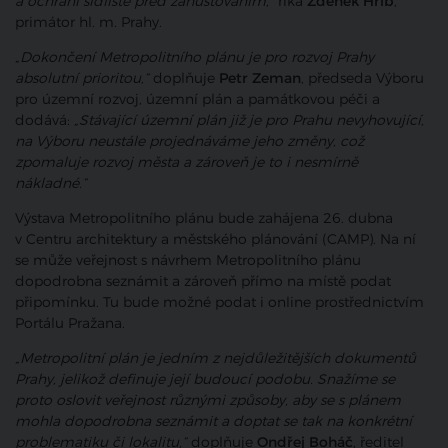
a ochrání sídliště před zahušťováním,”
říká
Zdeněk Hřib
,
primátor hl. m. Prahy.
„
Dokončení Metropolitního plánu je pro rozvoj Prahy
absolutní prioritou
,
“
doplňuje
Petr Zeman
, předseda Výboru
pro územní rozvoj, územní plán a památkovou péči a
dodává:
„
Stávající územní plán již je pro Prahu nevyhovující,
na Výboru neustále projednáváme jeho změny, což
zpomaluje rozvoj města a zároveň je to i nesmírně
nákladné.“
Výstava Metropolitního plánu bude zahájena 26. dubna
v Centru architektury a městského plánování (CAMP). Na ní
se může veřejnost s návrhem Metropolitního plánu
dopodrobna seznámit a zároveň přímo na místě podat
připomínku. Tu bude možné podat i online prostřednictvím
Portálu Pražana.
„Metropolitní plán je jedním z nejdůležitějších dokumentů
Prahy, jelikož definuje její budoucí podobu. Snažíme se
proto oslovit veřejnost různými způsoby, aby se s plánem
mohla dopodrobna seznámit a doptat se tak na konkrétní
problematiku či lokalitu,“
doplňuje
Ondřej Boháč
, ředitel