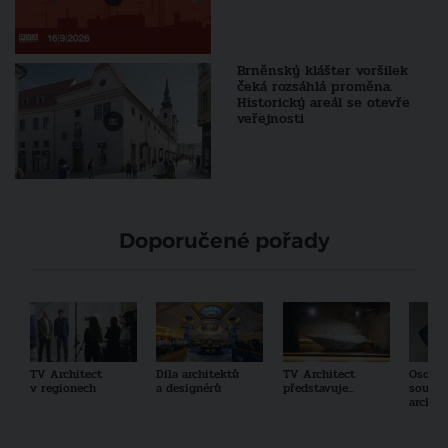
Brněnský klášter voršilek
čeká rozsáhlá proměna.
Historický areál se otevře
veřejnosti
Doporučené pořady
TV Architect
Díla architektů
TV Architect
Osobno
v regionech
a designérů
představuje...
součas
archit