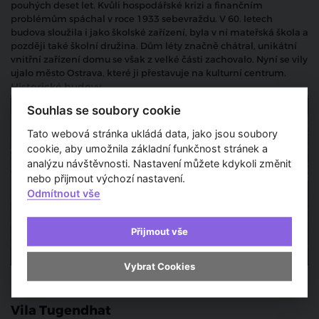
pouhých deset let. Kvůli hospodářské krizi a finančním
problémům spáchal v roce 1933 sebevraždu. V 60. letech
budova sloužila i jako školské zařízení, byla v ní mateřská škola a
později také školní družina. Dům léty značně chátral, unikátní
vnitřní zařízení domu se však z velké části zachovalo. Nyní se vily
ujalo město Ostrava, které ji přestavuje na kulturní centrum.
Historické budovy
Souhlas se soubory cookie
Tato webová stránka ukládá data, jako jsou soubory
cookie, aby umožnila základní funkčnost stránek a
analýzu návštěvnosti. Nastavení můžete kdykoli změnit
nebo přijmout výchozí nastavení.
Odmítnout vše
Přijmout vše
Vybrat Cookies
12 m 12 s
Vila Tugendhat