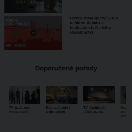
Fórum stavebnictví 2026
nabídne debatu o
budoucnosti českého
stavebnictví
Doporučené pořady
TV Architect
Díla architektů
TV Architect
Osobno
v regionech
a designérů
představuje...
součas
archit