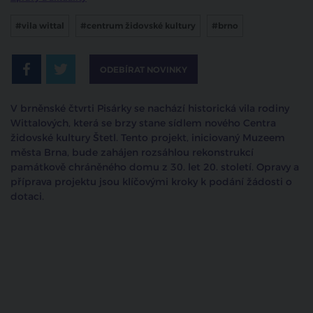
#vila wittal
#centrum židovské kultury
#brno
ODEBÍRAT NOVINKY
V brněnské čtvrti Pisárky se nachází historická vila rodiny
Wittalových, která se brzy stane sídlem nového Centra
židovské kultury Štetl. Tento projekt, iniciovaný Muzeem
města Brna, bude zahájen rozsáhlou rekonstrukcí
památkově chráněného domu z 30. let 20. století. Opravy a
příprava projektu jsou klíčovými kroky k podání žádosti o
dotaci.