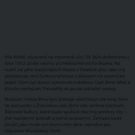
Vila Wittal, situovaná na Hroznové ulici 39, byla dokončena v
roce 1932 podle návrhu architekta Heinricha Bluma. Na
rozdíl od jeho tradičnějších staveb v Preslově ulici, tato vila
představuje raný funkcionalismus s důrazem na organické
pojetí. Dům byl dosud spravován městskou částí Brno-střed a
dlouho neobýván. Prováděly se pouze základní opravy.
Muzeum města Brna nyní plánuje vdechnout vile nový život.
Ve spolupráci s Židovskou obcí Brno zde vznikne Centrum
židovské kultury, které bude využívat všechny prostory vily –
dvě nadzemní podlaží a jedno podzemní. Zahrada bude
sloužit jako místo pro komunitní akce, zejména pro
obyvatele Masarykovy čtvrti.