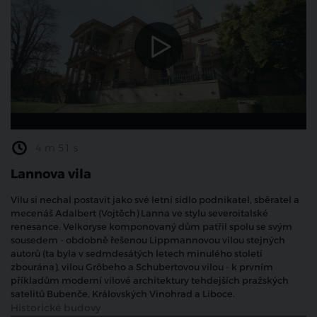
4 m 51 s
Lannova vila
Vilu si nechal postavit jako své letní sídlo podnikatel, sběratel a
mecenáš Adalbert (Vojtěch) Lanna ve stylu severoitalské
renesance. Velkoryse komponovaný dům patřil spolu se svým
sousedem - obdobně řešenou Lippmannovou vilou stejných
autorů (ta byla v sedmdesátých letech minulého století
zbourána), vilou Gröbeho a Schubertovou vilou - k prvním
příkladům moderní vilové architektury tehdejších pražských
satelitů Bubenče, Královských Vinohrad a Liboce.
Historické budovy