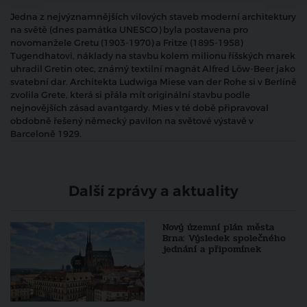
Jedna z nejvýznamnějších vilových staveb moderní architektury
na světě (dnes památka UNESCO) byla postavena pro
novomanžele Gretu (1903-1970) a Fritze (1895-1958)
Tugendhatovi, náklady na stavbu kolem milionu říšských marek
uhradil Gretin otec, známý textilní magnát Alfred Löw-Beer jako
svatební dar. Architekta Ludwiga Miese van der Rohe si v Berlíně
zvolila Grete, která si přála mít originální stavbu podle
nejnovějších zásad avantgardy. Mies v té době připravoval
obdobně řešený německý pavilon na světové výstavě v
Barceloně 1929.
Další zprávy a aktuality
Nový územní plán města
Brna: Výsledek společného
jednání a připomínek