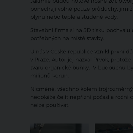
Jakmile budou hotové nosné zdi, otvor
ponechají volné pouze průduchy, jimiž 
plynu nebo teplé a studené vody.
Stavební firma si na 3D tisku pochvaluj
potřebných na místě stavby.
U nás v České republice vznikl první d
v Praze. Autor jej nazval Prvok, protož
tvaru organické buňky. V budoucnu by
milionů korun.
Nicméně, všechno kolem trojrozměrných
nedokáže čelit nepřízni počasí a roční
nelze používat.