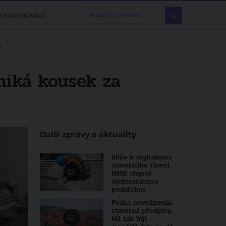
E NAVRHOVÁNÍ
i
niká kousek za
Další zprávy a aktuality
Blíže k digitalizaci
stavebního řízení.
MMR chystá
elektronickou
podatelnu
Praha novelizovala
stavební předpisy.
Má tak být