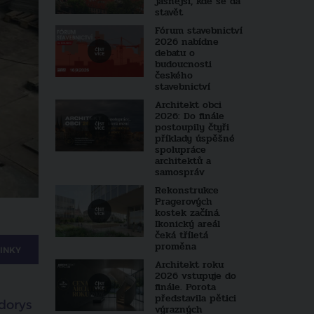
jasnější, kde se dá
stavět
Fórum stavebnictví
2026 nabídne
debatu o
budoucnosti
českého
stavebnictví
Architekt obci
2026: Do finále
postoupily čtyři
příklady úspěšné
spolupráce
architektů a
samospráv
Rekonstrukce
Pragerových
kostek začíná.
Ikonický areál
čeká tříletá
proměna
INKY
Architekt roku
2026 vstupuje do
finále. Porota
představila pětici
dorys
výrazných