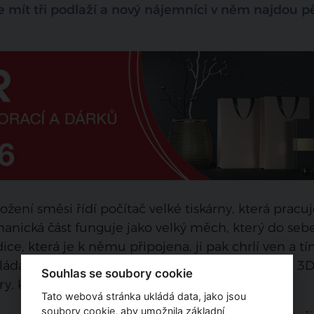
e mít tři podlaží a nový nájemníci v něm najdou p
ožení směsi řídí počítač velké tiskárny, která pracu
anická část funguje jako velký měch, který do seb
e, která je k němu připojena, ji pak chrlí ven a t
kládá jednu vrstvu za druhou. Z hlediska designu 3
Souhlas se soubory cookie
y, které si dokážete představit.
Tato webová stránka ukládá data, jako jsou
soubory cookie, aby umožnila základní