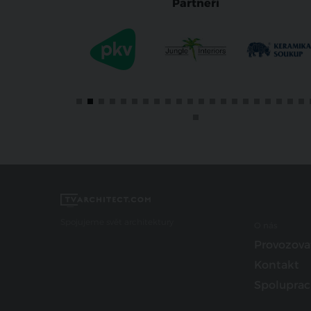
Partneři
Spojujeme svět architektury
O nás
Provozova
Kontakt
Spoluprac