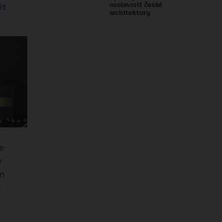
osobností české
ět
architektury
je
e
ím
D