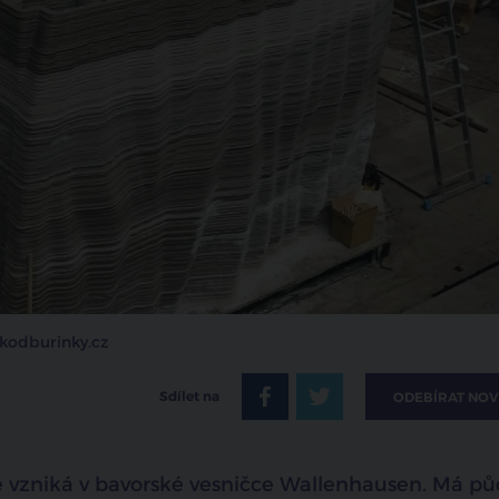
okodburinky.cz
Sdílet na
ODEBÍRAT NOV
ě vzniká v bavorské vesničce Wallenhausen. Má pů