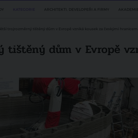
DY
KATEGORIE
ARCHITEKTI, DEVELOPEŘI A FIRMY
AKADEMI
ětší trojrozměrný tištěný dům v Evropě vzniká kousek za českými hranicem
ný tištěný dům v Evropě vz