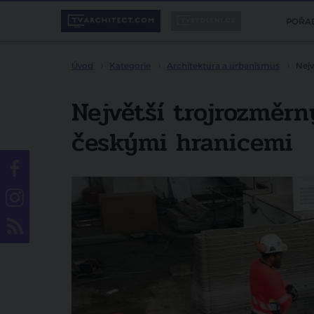
POŘA
Úvod
Kategorie
Architektura a urbanismus
Nejv
Největší trojrozměr
českými hranicemi