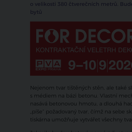
o velikosti 380 čtverečních metrů. Bud
bytů
Nejenom tvar tištěných stěn, ale také sl
s médiem na bázi betonu. Vlastní mech
nasává betonovou hmotu, a dlouhá hadic
„píše” požadovaný tvar, čímž na sebe s
tiskárna umožňuje vytvářet všechny tvar