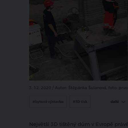
3. 12. 2020 / Autor: Štěpánka Šulanová, foto: prv
#bytová výstavba
#3D tisk
další
#české stavebnictví
Největší 3D tištěný dům v Evropě práv