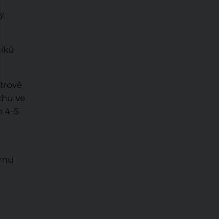
y,
níků
trově
chu ve
m 4-5
árnu