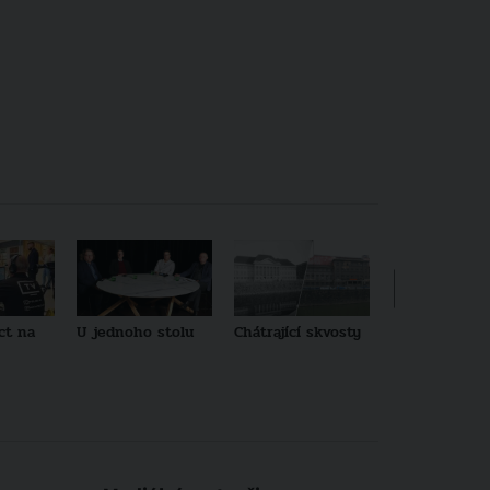
ct na
U jednoho stolu
Chátrající skvosty
Architekti no
generace