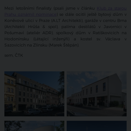
Mezi letošními finalisty (psali jsme v článku
Klub za starou
Prahu oznámil nominace
) se dále ocitli ještě bytový dům v
Koněvově ulici v Praze (A.LT Architekti), garáže v centru Brna
(Architekti Hrůša & spol), palírna destilátů v Javornici v
Pošumaví (ateliér ADR), spolkový dům v Ratíškovicích na
Hodonínsku (Létající inženýři) a kostel sv. Václava v
Sazovicích na Zlínsku (Marek Štěpán).
sem, ČTK