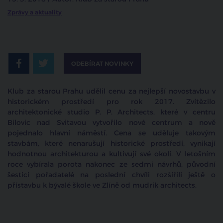
Zprávy a aktuality
ODEBÍRAT NOVINKY
Klub za starou Prahu udělil cenu za nejlepší novostavbu v
historickém prostředí pro rok 2017. Zvítězilo
architektonické studio P. P. Architects, které v centru
Bílovic nad Svitavou vytvořilo nové centrum a nově
pojednalo hlavní náměstí. Cena se uděluje takovým
stavbám, které nenarušují historické prostředí, vynikají
hodnotnou architekturou a kultivují své okolí. V letošním
roce vybírala porota nakonec ze sedmi návrhů, původní
šestici pořadatelé na poslední chvíli rozšířili ještě o
přístavbu k bývalé škole ve Zlíně od mudrik architects.