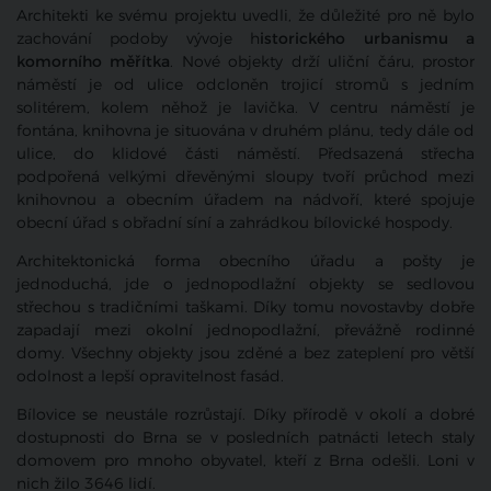
Architekti ke svému projektu uvedli, že důležité pro ně bylo
zachování podoby vývoje h
istorického urbanismu a
komorního měřítka
. Nové objekty drží uliční čáru, prostor
náměstí je od ulice odcloněn trojicí stromů s jedním
solitérem, kolem něhož je lavička. V centru náměstí je
fontána, knihovna je situována v druhém plánu, tedy dále od
ulice, do klidové části náměstí. Předsazená střecha
podpořená velkými dřevěnými sloupy tvoří průchod mezi
knihovnou a obecním úřadem na nádvoří, které spojuje
obecní úřad s obřadní síní a zahrádkou bílovické hospody.
Architektonická forma obecního úřadu a pošty je
jednoduchá, jde o jednopodlažní objekty se sedlovou
střechou s tradičními taškami. Díky tomu novostavby dobře
zapadají mezi okolní jednopodlažní, převážně rodinné
domy. Všechny objekty jsou zděné a bez zateplení pro větší
odolnost a lepší opravitelnost fasád.
Bílovice se neustále rozrůstají. Díky přírodě v okolí a dobré
dostupnosti do Brna se v posledních patnácti letech staly
domovem pro mnoho obyvatel, kteří z Brna odešli. Loni v
nich žilo 3646 lidí.