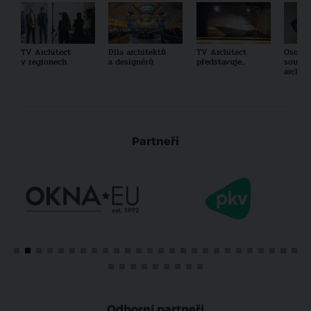
TV Architect
Díla architektů
TV Architect
Osobno
v regionech
a designérů
představuje...
součas
archit
Partneři
Odborní partneři