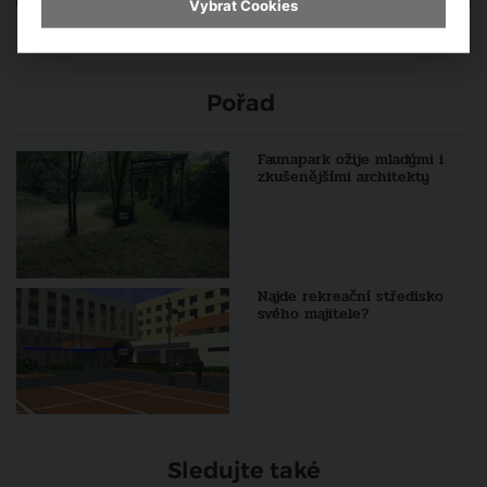
Vybrat Cookies
Pořad
Faunapark ožije mladými i
zkušenějšími architekty
Najde rekreační středisko
svého majitele?
Sledujte také