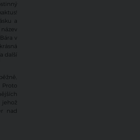
ostinný
aktus!
lásku a
í název
 Bára v
krásná
a další
běžně,
. Proto
ějších
 jehož
er nad