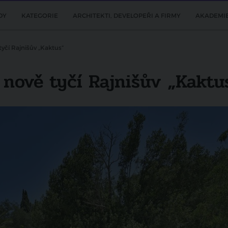
DY
KATEGORIE
ARCHITEKTI, DEVELOPEŘI A FIRMY
AKADEMI
čí Rajnišův „Kaktus“
nově tyčí Rajnišův „Kaktu