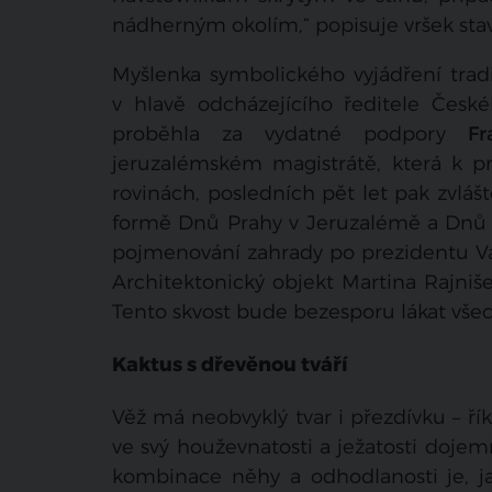
nádherným okolím,“ popisuje vršek st
Myšlenka symbolického vyjádření trad
v hlavě odcházejícího ředitele České
proběhla za vydatné podpory
Fr
jeruzalémském magistrátě, která k pro
rovinách, posledních pět let pak zvlá
formě Dnů Prahy v Jeruzalémě a Dnů J
pojmenování zahrady po prezidentu Vác
Architektonický objekt Martina Rajn
Tento skvost bude bezesporu lákat všec
Kaktus s dřevěnou tváří
Věž má neobvyklý tvar i přezdívku – řík
ve svý houževnatosti a ježatosti dojem
kombinace něhy a odhodlanosti je, ja