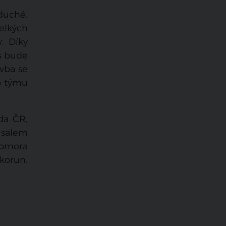
duché.
velkých
. Díky
us bude
avba se
o týmu
áda ČR,
rusalem
komora
korun.