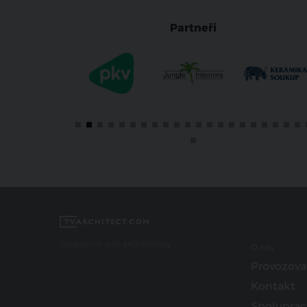
Partneři
Spojujeme svět architektury
O nás
Provozova
Kontakt
Spoluprac