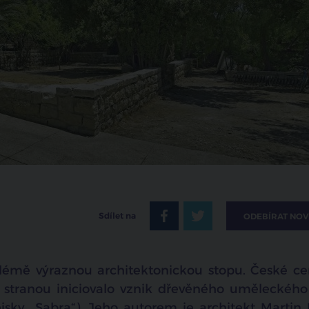
Sdílet na
ODEBÍRAT NOV
lémě výraznou architektonickou stopu. České c
u stranou iniciovalo vznik dřevěného uměleckého 
sky „Sabra“). Jeho autorem je architekt Martin R