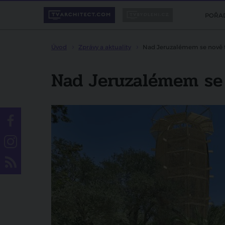
POŘA
Úvod
Zprávy a aktuality
Nad Jeruzalémem se nově ty
Nad Jeruzalémem se 