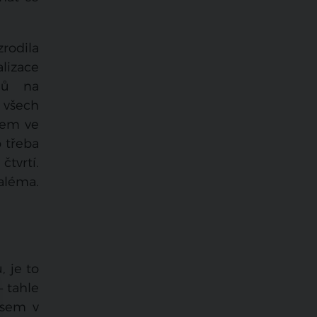
rodila
lizace
hů na
 všech
mem ve
 třeba
čtvrtí.
aléma.
, je to
– tahle
jsem v