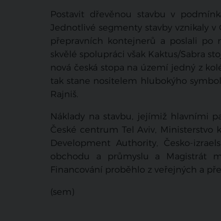
Postavit dřevěnou stavbu v podmínká
Jednotlivé segmenty stavby vznikaly v 
přepravních kontejnerů a poslali po
skvělé spolupráci však Kaktus/Sabra stoj
nová česká stopa na území jedný z kolé
tak stane nositelem hlubokýho symboli
Rajniš.
Náklady na stavbu, jejímiž hlavními p
České centrum Tel Aviv, Ministerstvo 
Development Authority, Česko-izrael
obchodu a průmyslu a Magistrát mě
Financování proběhlo z veřejných a př
(sem)