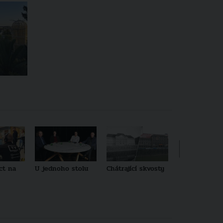
ct na
U jednoho stolu
Chátrající skvosty
Architekti no
generace