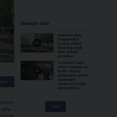
Sledujte také
Rekonstrukce
Pragerových
kostek začíná.
Ikonický areál
čeká tříletá
proměna
Architekt roku
2026 vstupuje do
finále. Porota
představila pětici
výrazných
INKY
osobností české
architektury
entrum
VÍCE
díla –
ajniš.