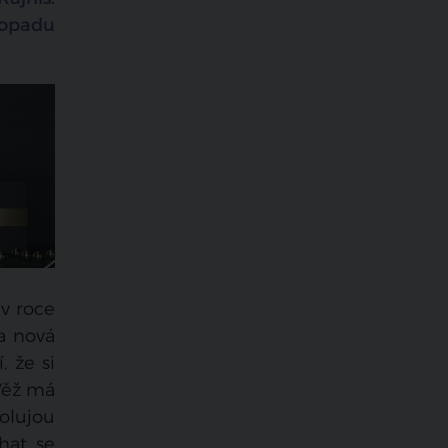
stopadu
v roce
a nová
, že si
„Věž má
olujou
hat se