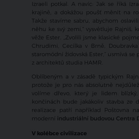
Izraeli potkal. A navíc: Jak se říká Iz
krajině, a dokážou poušť měnit na ro
Takže stavíme sabru, abychom oslavili l
něhu ke svý zemi,“ vysvětluje Rajniš, k
věže Ester. „Zvolili jsme klasické poj
Chrudimi, Cecilka v Brně, Doubravka 
staromódní židovská Ester,“ usmívá se p
z architektů studia HAMR.
Oblíbeným a v zásadě typickým Rajni
protože je pro nás absolutně nejdůleži
volíme dřevo, který je lidem blízk
končinách bude jakákoliv stavba ze d
realizace patří například Poštovna
moderní
industriální budovou Centra 
V kolébce civilizace