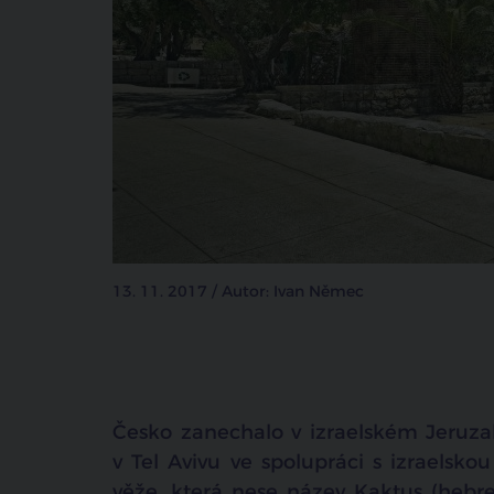
13. 11. 2017 / Autor: Ivan Němec
Česko zanechalo v izraelském Jeruza
v Tel Avivu ve spolupráci s izraelsko
věže, která nese název Kaktus (hebrej