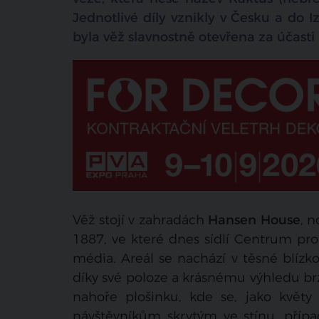
Jednotlivé díly vznikly v Česku a do I
byla věž slavnostně otevřena za účast
Věž stojí v zahradách
Hansen House
, 
1887, ve které dnes sídlí Centrum pro
média. Areál se nachází v těsné blízkos
díky své poloze a krásnému výhledu brz
nahoře plošinku, kde se, jako květy 
návštěvníkům skrytým ve stínu, příp