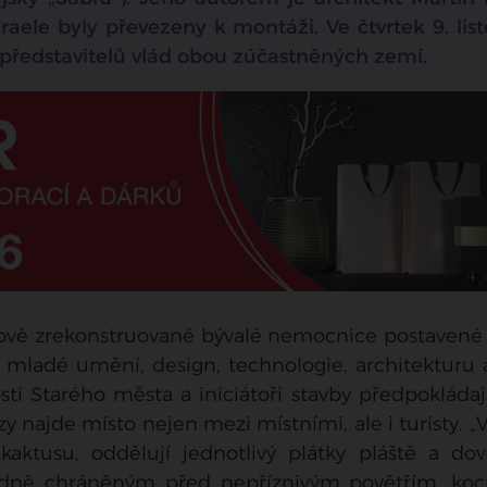
zraele byly převezeny k montáži. Ve čtvrtek 9. li
i představitelů vlád obou zúčastněných zemí.
nově zrekonstruované bývalé nemocnice postavené 
 mladé umění, design, technologie, architekturu 
ti Starého města a iniciátoři stavby předpokládají
y najde místo nejen mezi místními, ale i turisty. 
kaktusu, oddělují jednotlivý plátky pláště a dov
adně chráněným před nepříznivým povětřím, koc