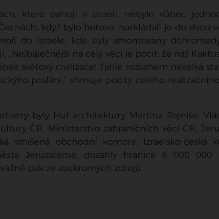
ch, které panují v Izraeli, nebylo vůbec jedno
Čechách, když bylo hotovo, naskládali je do dvou 
 moři do Izraele, kde byly smontovány dohromady
í. „Nejbáječnější na celý věci je pocit, že náš Kakt
bek světový civilizace! Tahle rozsahem nevelká st
ckýho poslání,“ shrnuje pocity celého realizačníh
artnery byly Huť architektury Martina Rajniše, Vl
kultury ČR, Ministerstvo zahraničních věcí ČR, Je
ská smíšená obchodní komora, Izraelsko-česká 
sta Jeruzaléma, dosáhly hranice 6 000 000 
evážně pak ze soukromých zdrojů.