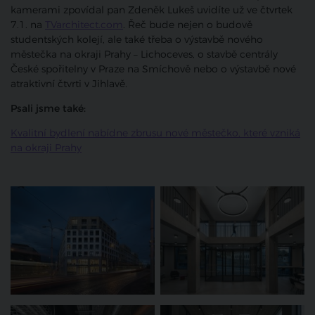
kamerami zpovídal pan Zdeněk Lukeš uvidíte už ve čtvrtek
7.1. na
TVarchitect.com
. Řeč bude nejen o budově
studentských kolejí, ale také třeba o výstavbě nového
městečka na okraji Prahy – Lichoceves, o stavbě centrály
České spořitelny v Praze na Smíchově nebo o výstavbě nové
atraktivní čtvrti v Jihlavě.
Psali jsme také:
Kvalitní bydlení nabídne zbrusu nové městečko, které vzniká
na okraji Prahy