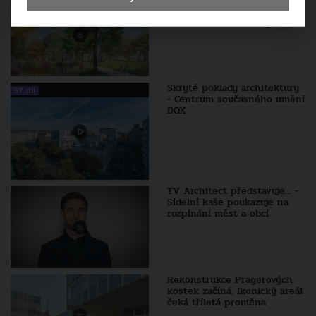
zbrusu nové městečko, které
vzniká na okraji Prahy
Skryté poklady architektury
57. díl
- Centrum současného umění
DOX
TV Architect představuje... -
Sídelní kaše poukazuje na
rozpínání měst a obcí
Rekonstrukce Pragerových
kostek začíná. Ikonický areál
čeká tříletá proměna