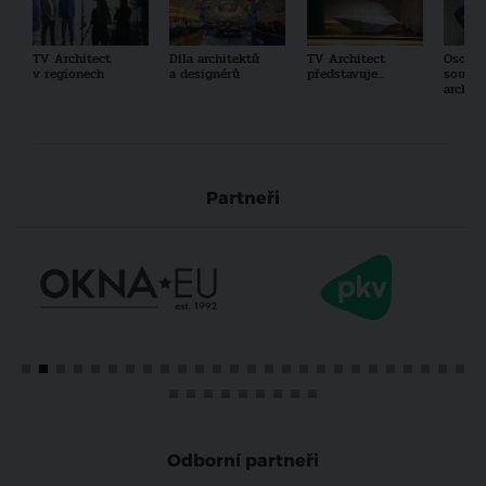
TV Architect
Díla architektů
TV Architect
Osobno
v regionech
a designérů
představuje...
součas
archit
Partneři
Odborní partneři