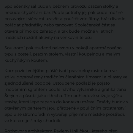
Společenský sál bude v běžném provozu osazen stolky a
nebude chybět ani bar. Podle potřeby jej pak bude možné
posuvnými stěnami uzavřít a pouštět zde filmy, hrát divadlo,
pořádat přednášky nebo tancovat. Společenská část se
otevírá přímo do zahrady, a tak bude možné v letních
měsících rozšířit aktivity na venkovní terasu.
Soukromí pak studenti naleznou v pokoji apartmánového
typu s postelí, psacím stolem, vlastní koupelnou a malým
kuchyňským koutem.
Kompozici vnějšího pláště tvoří pravidelný rastr oken ve
zdivu doprovázený tradičním členěním římsami a pilastry ve
zjednodušené podobě. Ustoupené podlaží je pojato
moderním sgrafitem podle návrhu výtvarníka a grafika Jana
Šerých a působí jako střecha. Tím pohledově snižuje výšku
stavby, která lépe zapadá do kontextu města. Fasády budov s
otevřeným parterem jsou přirozené v pouličním prostranství.
Spolu se stromořadím vytvářejí příjemné městské prostředí,
ve kterém je široký chodník.
Rozhovor s architektem Pavlem Hniličkou, kterého před