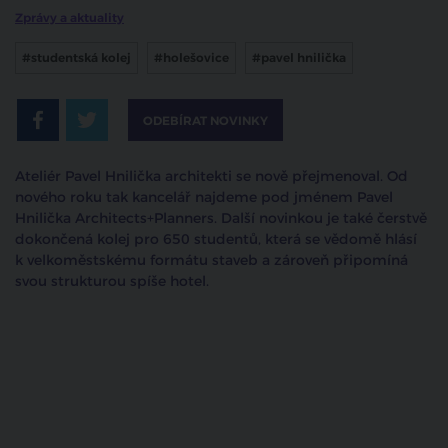
Zprávy a aktuality
#studentská kolej
#holešovice
#pavel hnilička
ODEBÍRAT NOVINKY
Ateliér Pavel Hnilička architekti se nově přejmenoval. Od
nového roku tak kancelář najdeme pod jménem Pavel
Hnilička Architects+Planners. Další novinkou je také čerstvě
dokončená kolej pro 650 studentů, která se vědomě hlásí
k velkoměstskému formátu staveb a zároveň připomíná
svou strukturou spíše hotel.