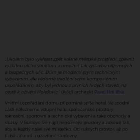
„Úkolem bylo vykřesat zpět krásné městské prostředí, zpevnit
rozbitou uliční strukturu a umožnit tak výstavbu příjemných
a bezpečných ulic. Dům je moderní svým technickým
vybavením, ale vědomě tradiční svým kompozičním
uspořádáním, aby byl jednou z prvních hrdých staveb, na
cestě k oživení Holešovic,“
uvádí architekt
Pavel Hnilička
.
Vnitřní uspořádání domu připomíná spíše hotel. Ve spodní
části nalezneme vstupní halu, společenské prostory,
rekreační, sportovní a technické vybavení a také obchody a
služby. V budově lze najít nejrůznější prostory a zákoutí tak,
aby si každý našel své místečko. Od rušných prostor, až po
tichá zákoutí a uzavřené studovny.