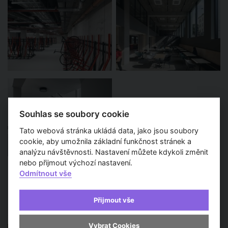
Souhlas se soubory cookie
Tato webová stránka ukládá data, jako jsou soubory
cookie, aby umožnila základní funkčnost stránek a
analýzu návštěvnosti. Nastavení můžete kdykoli změnit
nebo přijmout výchozí nastavení.
Odmítnout vše
Další zprávy a aktuality
Přijmout vše
Vybrat Cookies
Kvalitní bydlení nabídne