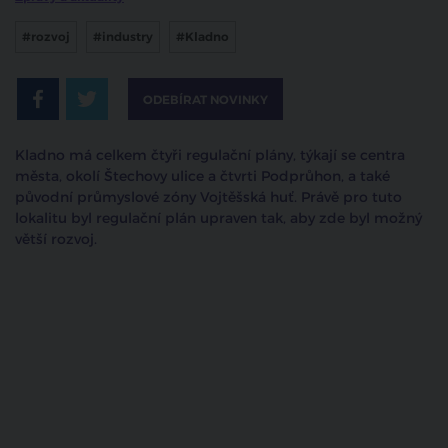
#rozvoj
#industry
#Kladno
ODEBÍRAT NOVINKY
Kladno má celkem čtyři regulační plány, týkají se centra
města, okolí Štechovy ulice a čtvrti Podprůhon, a také
původní průmyslové zóny Vojtěšská huť. Právě pro tuto
lokalitu byl regulační plán upraven tak, aby zde byl možný
větší rozvoj.