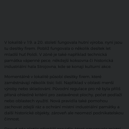
V lokalitě v 19. a 20. století fungovala hutní výroba, nyní jsou
tu desítky firem. Poblíž fungovala o několik desítek let
mladší huť Poldi. V zóně je také například technická
památka vápenné pece, někdejší koksovna či historická
industriální hala Strojovna, kde se konají kulturní akce.
Momentálně v lokalitě působí desítky firem, které
zaměstnávají několik tisíc lidí. Například v oblasti menší
výroby nebo skladování. Původní regulace pro ně byla příliš
přísná ohledně kritérií pro zastavěnost plochy, počet podlaží
nebo oblastech využití. Nová pravidla také pomohou
zachovat zdejší ráz a ochrání místní industriální památky a
další historické objekty, zároveň ale neomezí podnikatelskou
činnost.