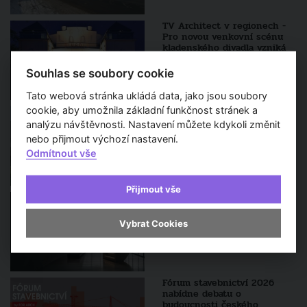
TV Architect v regionech -
Pro novou venkovní scénu
kladenského divadla vzniká
projekt, na kterém společně
pracují architekti David Vávra
Souhlas se soubory cookie
a Karel Albrecht
Tato webová stránka ukládá data, jako jsou soubory
cookie, aby umožnila základní funkčnost stránek a
Rekonstrukce Pragerových
kostek začíná. Ikonický areál
analýzu návštěvnosti. Nastavení můžete kdykoli změnit
čeká tříletá proměna
nebo přijmout výchozí nastavení.
Odmítnout vše
Přijmout vše
Architekt roku 2026
vstupuje do finále. Porota
představila pětici výrazných
Vybrat Cookies
osobností české architektury
Fórum stavebnictví 2026
nabídne debatu o
budoucnosti českého