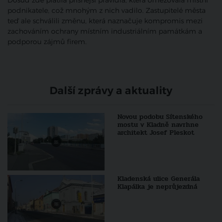
Dosud zde platila přísnější pravidla, která omezovala místní
podnikatele, což mnohým z nich vadilo. Zastupitelé města
teď ale schválili změnu, která naznačuje kompromis mezi
zachováním ochrany místním industriálním památkám a
podporou zájmů firem.
Další zprávy a aktuality
Novou podobu Sítenského
mostu v Kladně navrhne
architekt Josef Pleskot
Kladenská ulice Generála
Klapálka je neprůjezdná