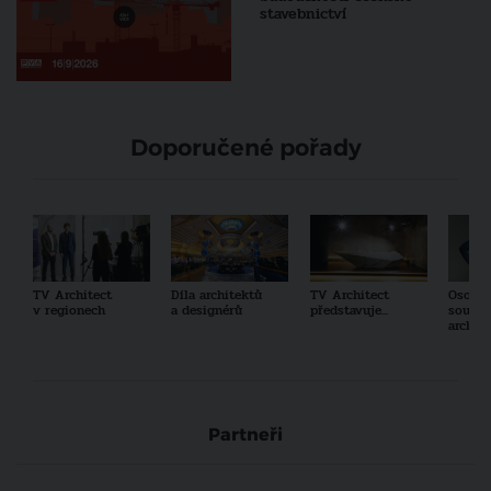
stavebnictví
Doporučené pořady
TV Architect
Díla architektů
TV Architect
Osobno
v regionech
a designérů
představuje...
součas
archit
Partneři