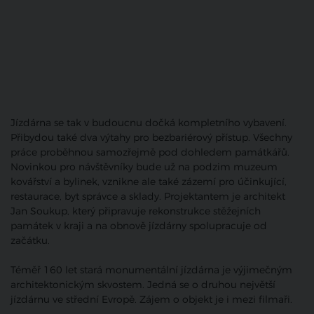
Jízdárna se tak v budoucnu dočká kompletního vybavení.
Přibydou také dva výtahy pro bezbariérový přístup. Všechny
práce proběhnou samozřejmě pod dohledem památkářů.
Novinkou pro návštěvníky bude už na podzim muzeum
kovářství a bylinek, vznikne ale také zázemí pro účinkující,
restaurace, byt správce a sklady. Projektantem je architekt
Jan Soukup, který připravuje rekonstrukce stěžejních
památek v kraji a na obnově jízdárny spolupracuje od
začátku.
Téměř 160 let stará monumentální jízdárna je výjimečným
architektonickým skvostem. Jedná se o druhou největší
jízdárnu ve střední Evropě. Zájem o objekt je i mezi filmaři.