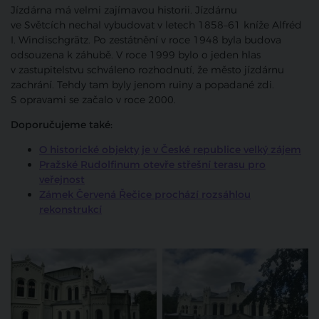
Jízdárna má velmi zajímavou historii. Jízdárnu
ve Světcích nechal vybudovat v letech 1858–61 kníže Alfréd
I. Windischgrätz. Po zestátnění v roce 1948 byla budova
odsouzena k záhubě. V roce 1999 bylo o jeden hlas
v zastupitelstvu schváleno rozhodnutí, že město jízdárnu
zachrání. Tehdy tam byly jenom ruiny a popadané zdi.
S opravami se začalo v roce 2000.
Doporučujeme také:
O historické objekty je v České republice velký zájem
Pražské Rudolfinum otevře střešní terasu pro
veřejnost
Zámek Červená Řečice prochází rozsáhlou
rekonstrukcí