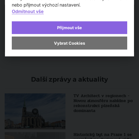
nebo přijmout výchozí nastavení.
Odmítnout vše
Přijmout vše
Vybrat Cookies
Další zprávy a aktuality
TV Architect v regionech -
Novou atmosféru nabídne po
rekonstrukci plzeňská
dominanta
Historický byt na Praze 1 se