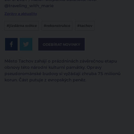
@traveling_with_marie
Zprávy a aktuality
#jízdárna světce
#rekonstrukce
#tachov
ODEBÍRAT NOVINKY
Město Tachov zahájí o prázdninách závěrečnou etapu
obnovy této národní kulturní památky. Opravy
pseudorománské budovy si vyžádají zhruba 75 milionů
korun. Část putuje z evropských peněz.