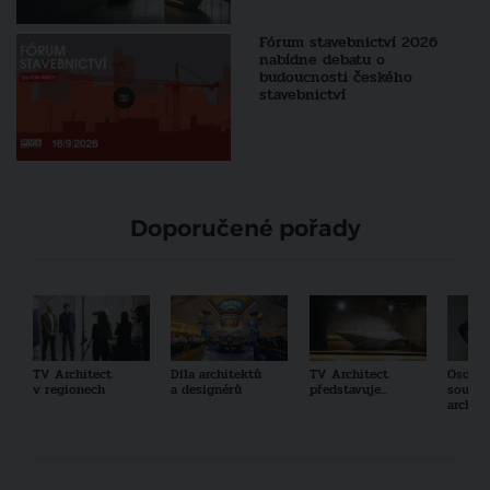
Fórum stavebnictví 2026
nabídne debatu o
budoucnosti českého
stavebnictví
Doporučené pořady
TV Architect
Díla architektů
TV Architect
Osobno
v regionech
a designérů
představuje...
součas
archit