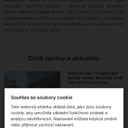
Nákupních center v Olomouci přibývá. V roce 2012 byla
nedaleko Horního náměstí v opravené budově bývalého
Prioru otevřena
Galerie Moritz.
Další centrum Olomouc City
s hypermarketem Globus už několik let funguje v sousedství
silnice R35 a obchodní komplex Olympia je v provozu mezi
Olomoucí a obcí Velký Týnec.
Další zprávy a aktuality
Rekonstrukce Pragerových
kostek začíná. Ikonický areál
čeká tříletá proměna
Souhlas se soubory cookie
Tato webová stránka ukládá data, jako jsou soubory
Architekt roku 2026
cookie, aby umožnila základní funkčnost stránek a
vstupuje do finále. Porota
představila pětici výrazných
analýzu návštěvnosti. Nastavení můžete kdykoli změnit
osobností české architektury
nebo přijmout výchozí nastavení.