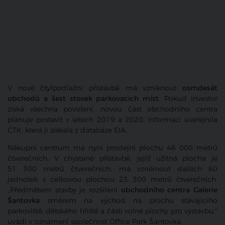
V nové čtyřpodlažní přístavbě má vzniknout
osmdesát
obchodů a šest stovek parkovacích míst
. Pokud investor
získá všechna povolení, novou část obchodního centra
plánuje postavit v letech 2019 a 2020. Informaci uveřejnila
ČTK, která ji získala z databáze EIA.
Nákupní centrum má nyní prodejní plochu 46 000 metrů
čtverečních. V chystané přístavbě, jejíž užitná plocha je
51 300 metrů čtverečních, má vzniknout dalších 80
jednotek s celkovou plochou 23 300 metrů čtverečních.
„Předmětem stavby je rozšíření
obchodního centra Galerie
Šantovka
směrem na východ na plochu stávajícího
parkoviště, dětského hřiště a části volné plochy pro výstavbu,“
uvádí v oznámení společnost Office Park Šantovka.