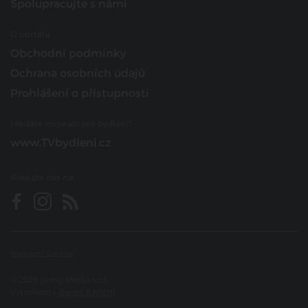
Spolupracujte s námi
O portálu
Obchodní podmínky
Ochrana osobních údajů
Prohlášení o přístupnosti
Hledáte inspiraci pro bydlení?
www.TVbydleni.cz
Sledujte nás na
Nastavení Cookies
© 2026 Living Media s.r.o.
Vytvořeno v
Beneš & Michl