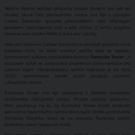
Většinu třetího podlaží přístavby obsadí divadlo pro pět set
diváků. Nová část obchodního centra má být s původní
Galerií Šantovka spojena přemostěním nad Mlýnským
potokem, tramvajovou tratí a pěší zónou. V rámci projektu
vznikne také dětské hřiště a lávka pro cyklisty.
Nákupní centrum Galerie Šantovka je součástí projektu nové
městské čtvrti, ve které investor počítá také se stavbou
kontroverzní výškové kancelářské budovy
Šantovka Tower.
„V
současné době se zpracovává projektová dokumentace pro
územní řízení. Předpokládaný termín realizace je od října
2020,“ komentovali záměr autoři projektu rozšíření
nákupního centra.
Šantovka Tower má být postavena v těsném sousedství
rozšířeného nákupního centra. Projekt kritizují odborníci,
kteří poukazují na to, že Šantovka Tower může poškodit
panorama historického centra Olomouce. Podle podnikatele
Richarda Morávka, který se na projektu Šantovka podílí,
podobné obavy nejsou na místě.