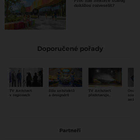
Proč nás některé stavby
dokážou rozveselit?
Doporučené pořady
TV Architect
Díla architektů
TV Architect
Osobno
v regionech
a designérů
představuje...
součas
archit
Partneři