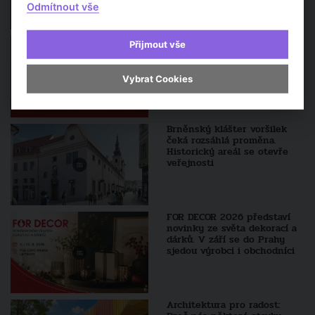
Odmítnout vše
Fórum stavebnictví 2026
Přijmout vše
nabídne debatu o
budoucnosti českého
stavebnictví
Vybrat Cookies
Brněnský klášter voršilek
čeká rozsáhlá proměna.
Historický areál se otevře
veřejnosti
FOR DECOR 2026 představí
novinky ze světa dekorací a
dárků. V září se do Prahy
sjedou výrobci i obchodníci
Architektura pro radost: