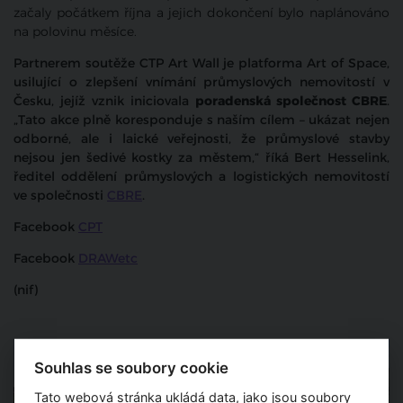
začaly počátkem října a jejich dokončení bylo naplánováno
na polovinu měsíce.
Partnerem soutěže CTP Art Wall je platforma Art of Space,
usilující o zlepšení vnímání průmyslových nemovitostí v
Česku, jejíž vznik iniciovala
poradenská společnost CBRE
.
„Tato akce plně koresponduje s naším cílem – ukázat nejen
odborné, ale i laické veřejnosti, že průmyslové stavby
nejsou jen šedivé kostky za městem,“ říká Bert Hesselink,
ředitel oddělení průmyslových a logistických nemovitostí
ve společnosti
CBRE
.
Facebook
CPT
Facebook
DRAWetc
(nif)
Souhlas se soubory cookie
Tato webová stránka ukládá data, jako jsou soubory