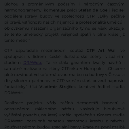
úlohou s proměnlivým počasím i náročným časovým
harmonogramem,“ komentuje práci
Stefan de Goeij
, ředitel
oddělení správy budov ve společnosti CTP. „Díky pečlivé
přípravě, vstřícnosti našich nájemců a profesionalitě umělců i
obrovskému nasazení organizačního týmu se však ukazuje,
že tento umělecký projekt veřejnost spatří v plné kráse již
tento měsíc.“
CTP uspořádala mezinárodní soutěž
CTP Art Wall
ve
spolupráci s lídrem české ilustrátorské scény, vizuálním
studiem
DRAWetc
. Ta se stala garantem kvality návrhů i
samotné realizace na stěny CTParku v Humpolci. „Chceme
plně rozvinout velkoformátovou malbu na budovy v Česku, a
díky silnému partnerovi v CTP se nám start povedl naprosto
fantasticky,“ říká
Vladimír Strejček
, kreativní ředitel studia
DRAWetc.
Realizace projektu vždy začíná demontáží bannerů a
odstraněním základního nátěru. Následuje hloubkové
vyčištění povrchu, na který umělci společně s týmem studia
DRAWetc. postupně nanesou samotnou kresbu z návrhu.
Používat přitom budou speciální barvy. Práce na první malbě