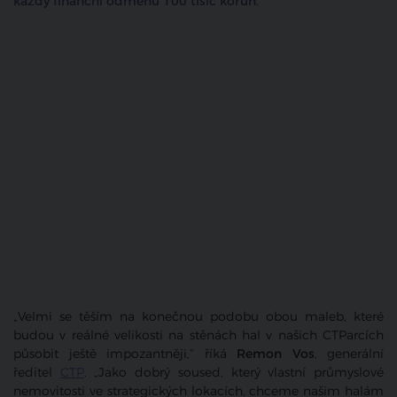
každý finanční odměnu 100 tisíc korun.
„Velmi se těším na konečnou podobu obou maleb, které
budou v reálné velikosti na stěnách hal v našich CTParcích
působit ještě impozantněji,“ říká
Remon Vos
, generální
ředitel
CTP
. „Jako dobrý soused, který vlastní průmyslové
nemovitosti ve strategických lokacích, chceme našim halám