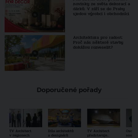
novinky ze světa dekorací a
dárků. V září se do Prahy
sjedou výrobci i obchodníci
Architektura pro radost:
Proč nás některé stavby
dokážou rozveselit?
Doporučené pořady
TV Architect
Díla architektů
TV Architect
Osobno
v regionech
a designérů
představuje...
součas