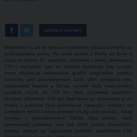
ODEBÍRAT NOVINKY
Představte si, že na výstavu moderních obrazů zamíříte do
průmyslového parku. Po cestě autem z Prahy do Brna si
nudu na dálnici D1 zpestříte zastávkou v parku developera
CTP v Humpolci, kde na stěnách logistické haly budete
moci obdivovat velkoplošné graffiti belgického umělce
tvořícího pod pseudonymem DZIA. Obří umělecké dílo,
inspirované faunou a flórou, vytvořil vítěz mezinárodní
soutěže mural art CTP Art Wall, pořádané vizuálním
studiem DRAWetc. CTP Art Wall bude po dokončení první
malby v polovině října pokračovat navazující realizací na
pražském letišti, kterou provede druhý vítěz soutěže, český
umělec s pseudonymem TRON. Oba umělci, kteří
dohromady pomalují více než 6500 metrů čtverečních
plochy, dostali od zadavatele soutěže, společnosti CTP,