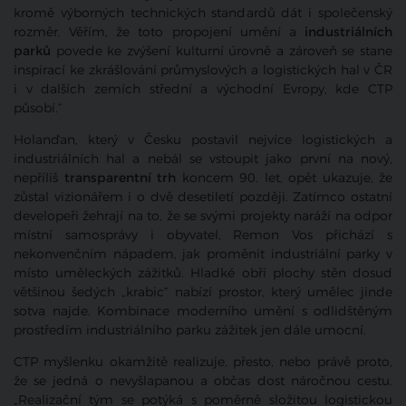
kromě výborných technických standardů dát i společenský
rozměr. Věřím, že toto propojení umění a
industriálních
parků
povede ke zvýšení kulturní úrovně a zároveň se stane
inspirací ke zkrášlování průmyslových a logistických hal v ČR
i v dalších zemích střední a východní Evropy, kde CTP
působí.“
Holanďan, který v Česku postavil nejvíce logistických a
industriálních hal a nebál se vstoupit jako první na nový,
nepříliš
transparentní trh
koncem 90. let, opět ukazuje, že
zůstal vizionářem i o dvě desetiletí později. Zatímco ostatní
developeři žehrají na to, že se svými projekty naráží na odpor
místní samosprávy i obyvatel, Remon Vos přichází s
nekonvenčním nápadem, jak proměnit industriální parky v
místo uměleckých zážitků. Hladké obří plochy stěn dosud
většinou šedých „krabic“ nabízí prostor, který umělec jinde
sotva najde. Kombinace moderního umění s odlidštěným
prostředím industriálního parku zážitek jen dále umocní.
CTP myšlenku okamžitě realizuje, přesto, nebo právě proto,
že se jedná o nevyšlapanou a občas dost náročnou cestu.
„Realizační tým se potýká s poměrně složitou logistickou