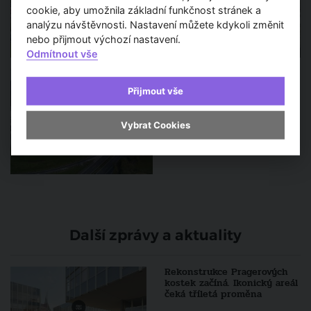
cookie, aby umožnila základní funkčnost stránek a
analýzu návštěvnosti. Nastavení můžete kdykoli změnit
nebo přijmout výchozí nastavení.
Odmítnout vše
Přijmout vše
Vybrat Cookies
Další zprávy a aktuality
Rekonstrukce Pragerových
kostek začíná. Ikonický areál
čeká tříletá proměna