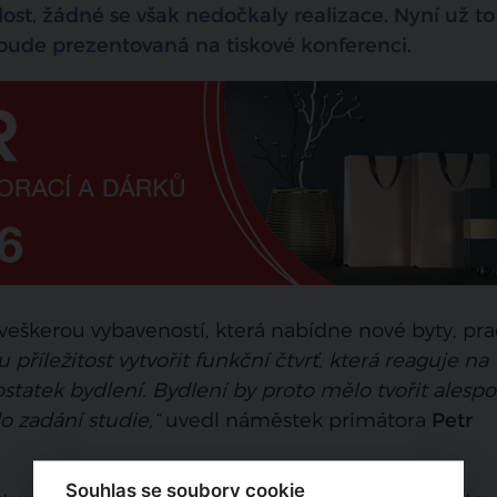
ost, žádné se však nedočkaly realizace. Nyní už to
 bude prezentovaná na tiskové konferenci.
s veškerou vybaveností, která nabídne nové byty, pr
příležitost vytvořit funkční čtvrť, která reaguje na
tatek bydlení. Bydlení by proto mělo tvořit alesp
o zadání studie,“
uvedl náměstek primátora
Petr
Souhlas se soubory cookie