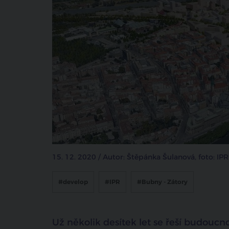
15. 12. 2020 / Autor: Štěpánka Šulanová, foto: IPR
#develop
#IPR
#Bubny - Zátory
Už několik desítek let se řeší budoucn