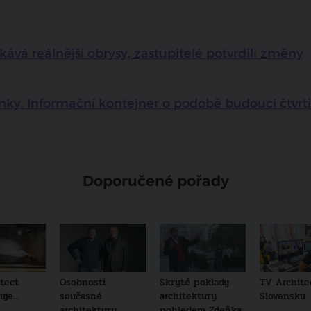
kává reálnější obrysy, zastupitelé potvrdili změny
y. Informační kontejner o podobě budoucí čtvrti
Doporučené pořady
tect
Osobnosti
Skryté poklady
TV Archite
je...
současné
architektury
Slovensku
architektury
pohledem Zdeňka