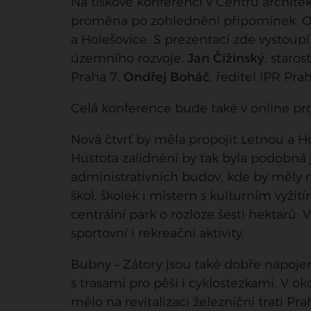
Na tiskové konferenci v Centru archite
proměna po zohlednění připomínek. Odh
a Holešovice. S prezentací zde vystoup
územního rozvoje,
Jan Čižinský
, staro
Praha 7,
Ondřej Boháč
, ředitel IPR Pra
Celá konference bude také v online p
Nová čtvrť by měla propojit Letnou a Ho
Hustota zalidnění by tak byla podobná j
administrativních budov, kde by měly na
škol, školek i místem s kulturním vyži
centrální park o rozloze šesti hektarů
sportovní i rekreační aktivity.
Bubny – Zátory jsou také dobře napojen
s trasami pro pěší i cyklostezkami. V ok
mělo na revitalizaci železniční trati Pra