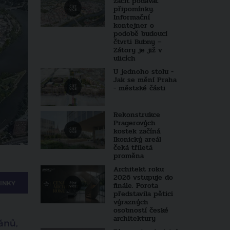
začít podávat
připomínky.
Informační
kontejner o
podobě budoucí
čtvrti Bubny –
Zátory je již v
ulicích
U jednoho stolu -
Jak se mění Praha
- městské části
Rekonstrukce
Pragerových
kostek začíná.
Ikonický areál
čeká tříletá
proměna
Architekt roku
2026 vstupuje do
INKY
finále. Porota
představila pětici
výrazných
osobností české
architektury
ánů,