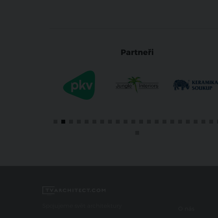
Partneři
Spojujeme svět architektury
O nás