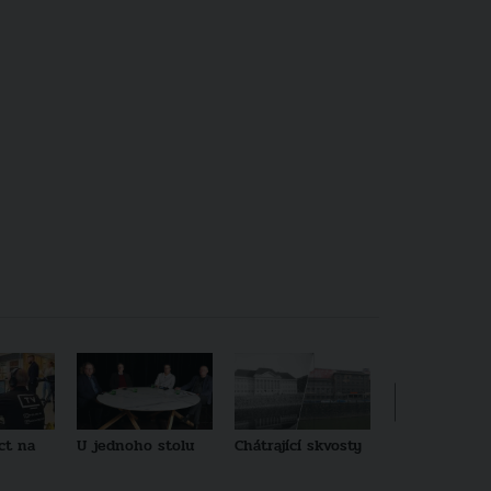
ct na
U jednoho stolu
Chátrající skvosty
Architekti no
generace