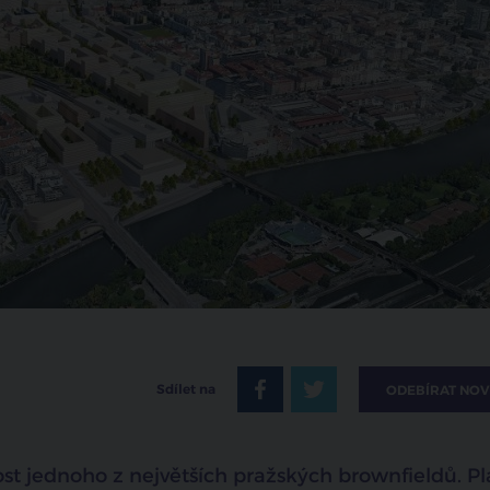
Sdílet na
ODEBÍRAT NOV
ost jednoho z největších pražských brownfieldů. Pl