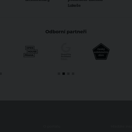
Lukeše
Odborní partneři
O portálu
Hledáte insp