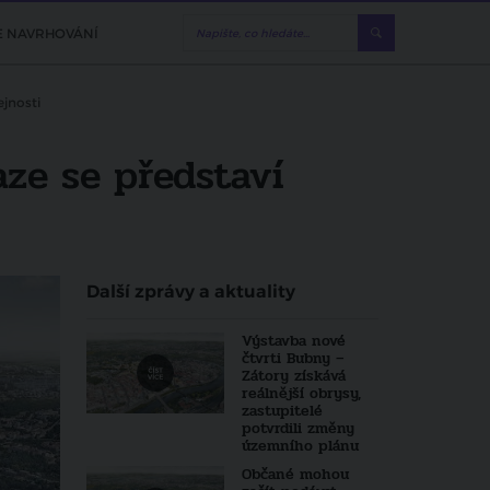
E NAVRHOVÁNÍ
ejnosti
aze se představí
Další zprávy a aktuality
Výstavba nové
čtvrti Bubny –
Zátory získává
reálnější obrysy,
zastupitelé
potvrdili změny
územního plánu
Občané mohou