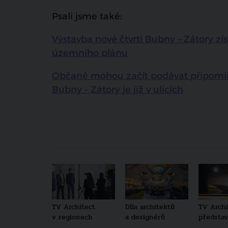
Psali jsme také:
Výstavba nové čtvrti Bubny – Zátory zís
územního plánu
Občané mohou začít podávat připomínk
Bubny – Zátory je již v ulicích
TV Architect
Díla architektů
TV Archi
v regionech
a designérů
představu