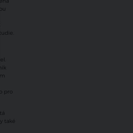
vena
nou
Č
tudie.
el.
nik
ím
o pro
tá
by také