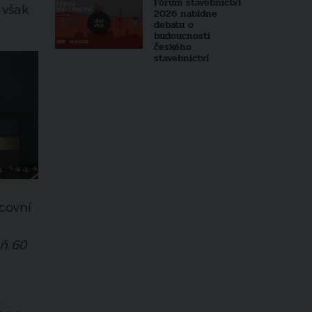
Fórum stavebnictví
 však
2026 nabídne
debatu o
budoucnosti
českého
stavebnictví
acovní
oň 60