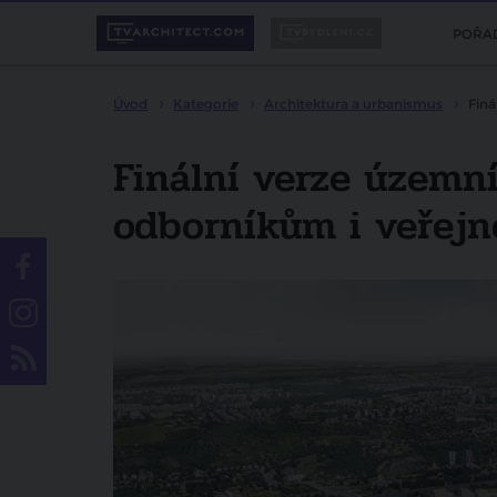
POŘA
Úvod
Kategorie
Architektura a urbanismus
Finá
Finální verze územní
odborníkům i veřejn