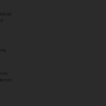
bývají
or
tedy
u
čním
árnutí,