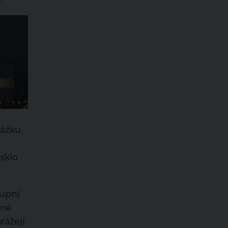
kážku,
 sklo
kupní
ěné
rážejí