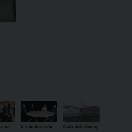
ct na
U jednoho stolu
Chátrající skvosty
Architekti no