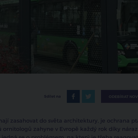
Sdílet na
ODEBÍRAT NOV
ají zasahovat do světa architektury, je ochrana p
ů ornitologů zahyne v Evropě každý rok díky nára
 jedná se o problémem, na který je třeba reagovat