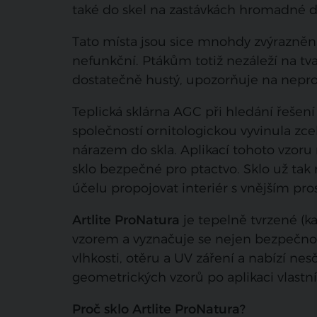
také do skel na zastávkách hromadné d
Tato místa jsou sice mnohdy zvýrazněn
nefunkční. Ptákům totiž nezáleží na tvar
dostatečně hustý, upozorňuje na nepros
Teplická sklárna AGC při hledání řešení
společností ornitologickou vyvinula zc
nárazem do skla. Aplikací tohoto vzoru 
sklo bezpečné pro ptactvo. Sklo už tak 
účelu propojovat interiér s vnějším pro
Artlite ProNatura
je tepelně tvrzené (k
vzorem a vyznačuje se nejen bezpečnostn
vlhkosti, otěru a UV záření a nabízí 
geometrických vzorů po aplikaci vlastn
Proč sklo Artlite ProNatura?