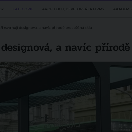
DY
KATEGORIE
ARCHITEKTI, DEVELOPEŘI A FIRMY
AKADEMI
áři navrhují designová, a navíc přírodě prospěšná skla
í designová, a navíc přírod