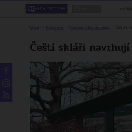
POŘA
Úvod
Kategorie
Inovace a technologie
Čeští skl
Čeští skláři navrhuj