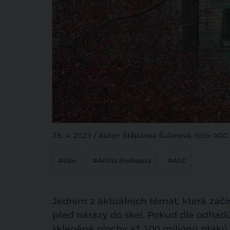
28. 4. 2021 / Autor: Štěpánka Šulanová, foto: AGC
#sklo
#Artlite ProNatura
#AGC
Jedním z aktuálních témat, která začín
před nárazy do skel. Pokud dle odhad
skleněné plochy až 100 miliónů ptáků,