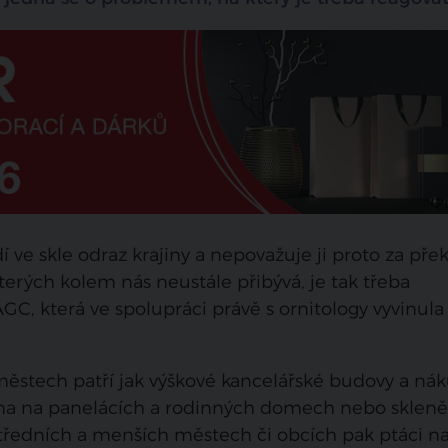
dí ve skle odraz krajiny a nepovažuje ji proto za pře
kterých kolem nás neustále přibývá, je tak třeba
 AGC, která ve spolupráci právě s ornitology vyvinula
 městech patří jak výškové kancelářské budovy a ná
okna na panelácích a rodinných domech nebo sklen
tředních a menších městech či obcích pak ptáci na