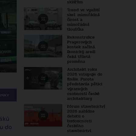
sklářům
Trend ve využití
skel: mimořádná
čirost a
mimořádná
tloušťka
Rekonstrukce
Pragerových
kostek začíná.
Ikonický areál
čeká tříletá
proměna
Architekt roku
2026 vstupuje do
finále. Porota
představila pětici
výrazných
osobností české
INKY
architektury
Fórum stavebnictví
2026 nabídne
debatu o
táků
budoucnosti
českého
zu do
stavebnictví
.