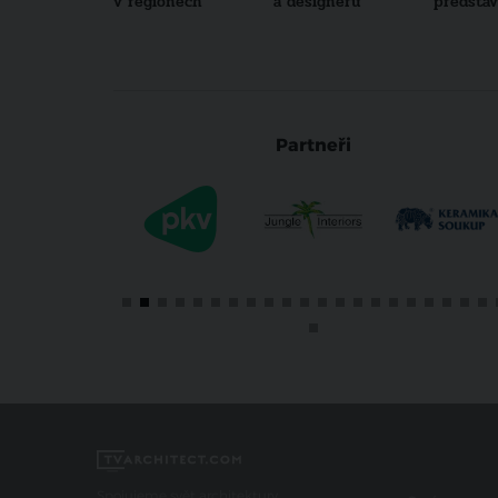
v regionech
a designérů
představu
Partneři
Spojujeme svět architektury