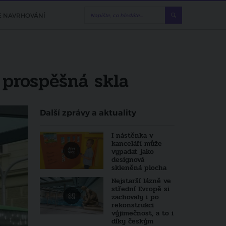
E NAVRHOVÁNÍ
ě prospěšná skla
Další zprávy a aktuality
I nástěnka v
kanceláří může
vypadat jako
designová
skleněná plocha
Nejstarší lázně ve
střední Evropě si
zachovaly i po
rekonstrukci
výjimečnost, a to i
díky českým