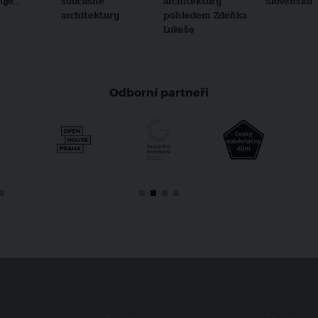
je...
současné
architektury
Slovensku
architektury
pohledem Zdeňka
Lukeše
Odborní partneři