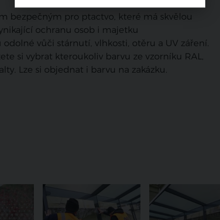
kem bezpečným pro ptactvo, které má skvělou
ynikající ochranu osob i majetku
 odolné vůči stárnutí, vlhkosti, otěru a UV záření.
e si vybrat kteroukoliv barvu ze vzorníku RAL,
y. Lze si objednat i barvu na zakázku.