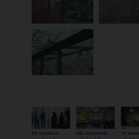
TV Architect
Díla architektů
TV Archi