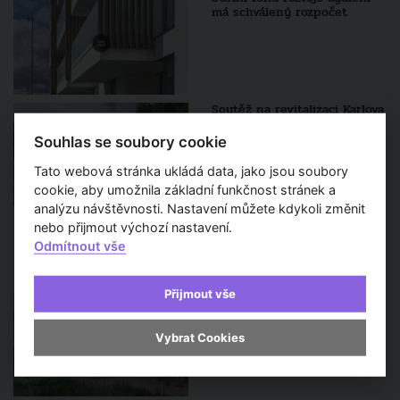
má schválený rozpočet
Soutěž na revitalizaci Karlova
náměstí zná finalisty, jsou
mezi nimi týmy z Česka i
Souhlas se soubory cookie
zahraničí
Tato webová stránka ukládá data, jako jsou soubory
cookie, aby umožnila základní funkčnost stránek a
analýzu návštěvnosti. Nastavení můžete kdykoli změnit
nebo přijmout výchozí nastavení.
Odmítnout vše
Sledujte také
Přijmout vše
Rekonstrukce Pragerových
kostek začíná. Ikonický areál
čeká tříletá proměna
Vybrat Cookies