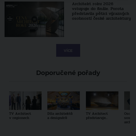
Architekt roku 2026
vstupuje do finále. Porota
představila pětici výrazných
osobností české architektury
VÍCE
Doporučené pořady
TV Architect
Díla architektů
TV Architect
Osobno
v regionech
a designérů
představuje...
součas
archit