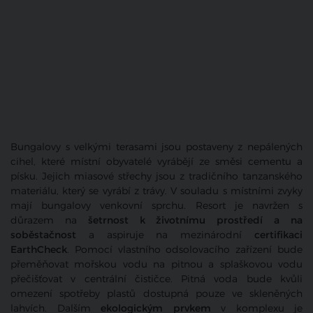
Bungalovy s velkými terasami jsou postaveny z nepálených
cihel, které místní obyvatelé vyrábějí ze směsi cementu a
písku. Jejich miasové střechy jsou z tradičního tanzanského
materiálu, který se vyrábí z trávy. V souladu s místními zvyky
mají bungalovy venkovní sprchu. Resort je navržen s
důrazem na
šetrnost k životnímu prostředí a na
soběstačnost
a aspiruje na mezinárodní
certifikaci
EarthCheck
. Pomocí vlastního odsolovacího zařízení bude
přeměňovat mořskou vodu na pitnou a splaškovou vodu
přečišťovat v centrální čističce. Pitná voda bude kvůli
omezení spotřeby plastů dostupná pouze ve skleněných
lahvích. Dalším
ekologickým prvkem
v komplexu je