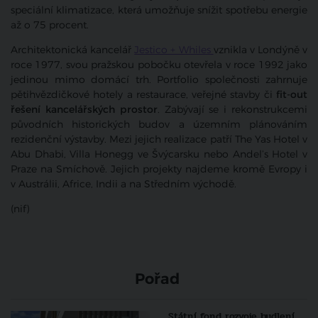
speciální klimatizace, která umožňuje snížit spotřebu energie
až o 75 procent.
Architektonická kancelář
Jestico + Whiles
vznikla v Londýně v
roce 1977, svou pražskou pobočku otevřela v roce 1992 jako
jedinou mimo domácí trh. Portfolio společnosti zahrnuje
pětihvězdičkové hotely a restaurace, veřejné stavby či
fit-out
řešení kancelářských prostor
. Zabývají se i rekonstrukcemi
původních historických budov a územním plánováním
rezidenční výstavby. Mezi jejich realizace patří The Yas Hotel v
Abu Dhabi, Villa Honegg ve Švýcarsku nebo Andel’s Hotel v
Praze na Smíchově. Jejich projekty najdeme kromě Evropy i
v Austrálii, Africe, Indii a na Středním východě.
(nif)
Pořad
Státní fond rozvoje bydlení