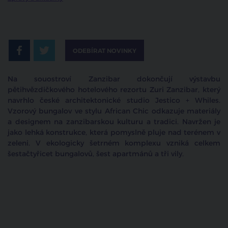
ODEBÍRAT NOVINKY
Na souostroví Zanzibar dokončují výstavbu
pětihvězdičkového hotelového rezortu Zuri Zanzibar, který
navrhlo české architektonické studio Jestico + Whiles.
Vzorový bungalov ve stylu African Chic odkazuje materiály
a designem na zanzibarskou kulturu a tradici. Navržen je
jako lehká konstrukce, která pomyslně pluje nad terénem v
zeleni. V ekologicky šetrném komplexu vzniká celkem
šestačtyřicet bungalovů, šest apartmánů a tři vily.