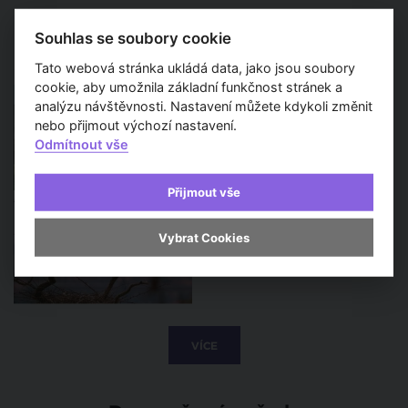
Souhlas se soubory cookie
Sledujte také
Tato webová stránka ukládá data, jako jsou soubory
cookie, aby umožnila základní funkčnost stránek a
Rekonstrukce Pragerových
kostek začíná. Ikonický areál
analýzu návštěvnosti. Nastavení můžete kdykoli změnit
čeká tříletá proměna
nebo přijmout výchozí nastavení.
Odmítnout vše
Přijmout vše
Nová výstava Planeta Praha
vypráví o pražské přírodě
jinak, než jsme zvyklí
Vybrat Cookies
VÍCE