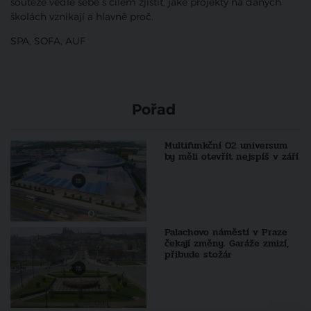
soutěže vedle sebe s cílem zjistit, jaké projekty na daných
školách vznikají a hlavně proč.
SPA, SOFA, AUF
Pořad
Multifunkční O2 universum
by měli otevřít nejspíš v září
Palachovo náměstí v Praze
čekají změny. Garáže zmizí,
přibude stožár