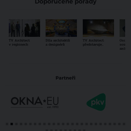
Doporučené pořady
TV Architect
Díla architektů
TV Architect
Osobno
v regionech
a designérů
představuje...
součas
archit
Partneři