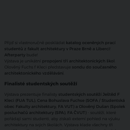
Přijď si vlastnoručně poskládat
katalog oceněných prací
studentů z fakult architektury v Praze Brně a Liberci
!
Afterparty
bude!
Výstava je unikátní
propojení tří architektonických škol
.
Olověný Fuchs f Kleci představuje
sondu do současného
architektonického vzdělávání
.
Finalisté studentských soutěží
Výstava prezentuje finalisty
studentských soutěží Ještěd F
Kleci (FUA TUL), Cena Bohuslava Fuchse (SOFA / Studentská
obec Fakulty architektury, FA VUT) a Olověný Dušan (Spolek
posluchačů architektury (SPA), FA ČVUT)
- soutěží, které
pořádají sami studenti, aby získali externí pohled na výuku
architektury na svých školách. Výstava klade všechny tři