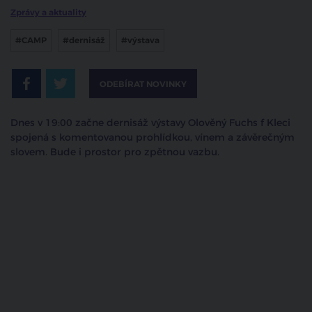
Zprávy a aktuality
#CAMP
#dernisáž
#výstava
ODEBÍRAT NOVINKY
Dnes v 19:00 začne dernisáž výstavy Olověný Fuchs f Kleci
spojená s komentovanou prohlídkou, vínem a závěrečným
slovem. Bude i prostor pro zpětnou vazbu.