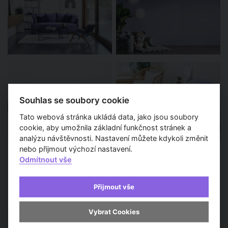
Souhlas se soubory cookie
Tato webová stránka ukládá data, jako jsou soubory
cookie, aby umožnila základní funkčnost stránek a
analýzu návštěvnosti. Nastavení můžete kdykoli změnit
nebo přijmout výchozí nastavení.
Odmítnout vše
Další zprávy a aktuality
Přijmout vše
Ladíte barvu dveří podle
Vybrat Cookies
interiéru? Vybrat můžete z
běžných odstínů RAL i NCS,