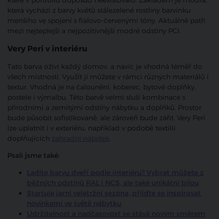
které v portfoliu doposud neexistovalo. Základem je modrá,
která vychází z barvy květů stálezelené rostliny barvínku
menšího ve spojení s fialovo-červenými tóny. Aktuálně patří
mezi nejteplejší a nejpozitivnější modré odstíny PCI.
Very Peri v interiéru
Tato barva oživí každý domov, a navíc je vhodná téměř do
všech místností. Využít jí můžete v rámci různých materiálů i
textur. Vhodná je na čalounění, koberec, bytové doplňky,
postele i výmalbu. Této barvě velmi sluší kombinace s
přírodními a zemitými odstíny nábytku a doplňků. Prostor
bude působit sofistikovaně, ale zároveň bude zářit. Very Peri
lze uplatnit i v exteriéru, například v podobě textilií
doplňujících
zahradní nábytek
.
Psali jsme také:
Ladíte barvu dveří podle interiéru? Vybrat můžete z
běžných odstínů RAL i NCS, ale také unikátní bílou
Startuje jarní veletržní sezóna, přijďte se inspirovat
novinkami ve světě nábytku
Udržitelnost a nadčasovost se stává novým směrem