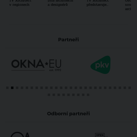
TV Architect
Díla architektů
TV Architect
Osobno
v regionech
a designérů
představuje...
součas
archit
Partneři
Odborní partneři