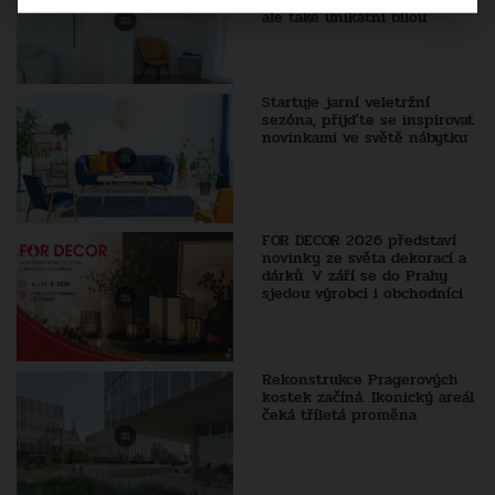
ale také unikátní bílou
Startuje jarní veletržní
sezóna, přijďte se inspirovat
novinkami ve světě nábytku
FOR DECOR 2026 představí
novinky ze světa dekorací a
dárků. V září se do Prahy
sjedou výrobci i obchodníci
Rekonstrukce Pragerových
kostek začíná. Ikonický areál
čeká tříletá proměna