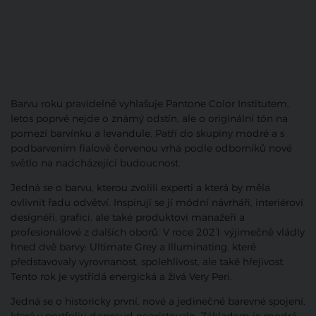
Barvu roku pravidelně vyhlašuje Pantone Color Institutem,
letos poprvé nejde o známý odstín, ale o originální tón na
pomezí barvínku a levandule. Patří do skupiny modré a s
podbarvením fialově červenou vrhá podle odborníků nové
světlo na nadcházející budoucnost.
Jedná se o barvu, kterou zvolili experti a která by měla
ovlivnit řadu odvětví. Inspirují se jí módní návrháři, interiéroví
designéři, grafici, ale také produktoví manažeři a
profesionálové z dalších oborů. V roce 2021 výjimečně vládly
hned dvě barvy: Ultimate Grey a Illuminating, které
představovaly vyrovnanost, spolehlivost, ale také hřejivost.
Tento rok je vystřídá energická a živá Very Peri.
Jedná se o historicky první, nové a jedinečné barevné spojení,