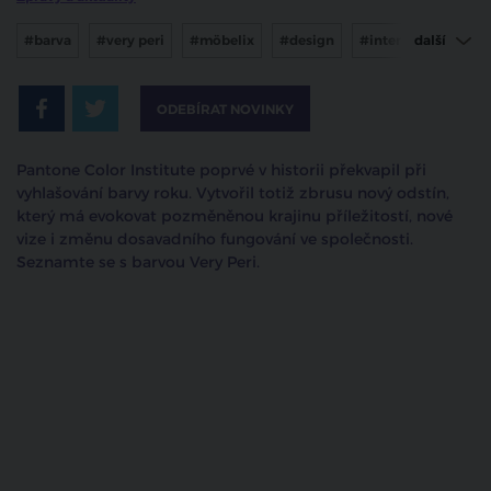
#barva
#very peri
#möbelix
#design
#interier
další
#barva roku
#pantone color
ODEBÍRAT NOVINKY
Pantone Color Institute poprvé v historii překvapil při
vyhlašování barvy roku. Vytvořil totiž zbrusu nový odstín,
který má evokovat pozměněnou krajinu příležitostí, nové
vize i změnu dosavadního fungování ve společnosti.
Seznamte se s barvou Very Peri.