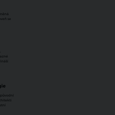
áněná
oveň se
.
razné
ináší
gie
a původní
hitekti
stní