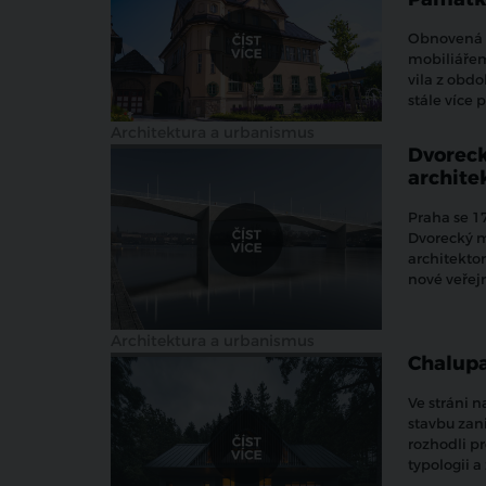
Obnovená V
mobiliářem
vila z obdo
stále více 
Architektura a urbanismus
Dvoreck
archite
Praha se 1
Dvorecký m
architekto
nové veřej
Architektura a urbanismus
Chalupa
Ve stráni 
stavbu zan
rozhodli pr
typologii 