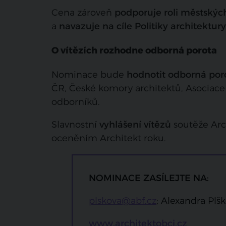
Cena zároveň
podporuje roli městskýc
a
navazuje na cíle Politiky architektury
O vítězích rozhodne odborná porota
Nominace bude
hodnotit odborná por
ČR, České komory architektů, Asociace
odborníků.
Slavnostní
vyhlášení vítězů
soutěže Arc
oceněním Architekt roku.
NOMINACE ZASÍLEJTE NA:
plskova@abf.cz
; Alexandra Plšk
www.architektobci.cz