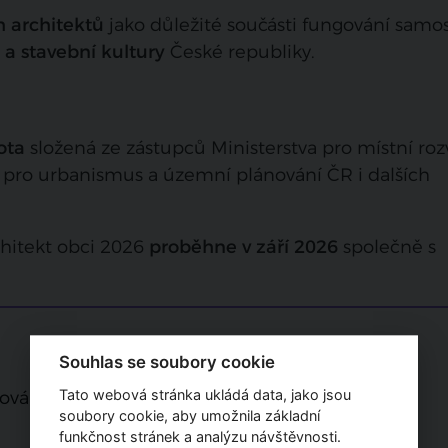
h architektů
jako důležité součásti fungování samo
 a stavební kultury
České republiky.
ota
složená ze zástupců Ministerstva pro místní roz
 pro urbanismus a územní plánování ČR i dalších
hitekt obci 2026
proběhne v září 2026
společně s
Souhlas se soubory cookie
ová, tel.: 703 199 004
Tato webová stránka ukládá data, jako jsou
soubory cookie, aby umožnila základní
funkčnost stránek a analýzu návštěvnosti.