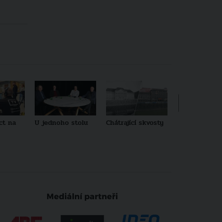
ct na
U jednoho stolu
Chátrající skvosty
Architekti no
generace
Mediální partneři