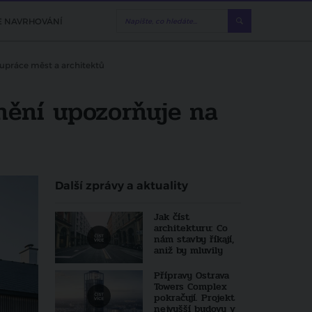
E NAVRHOVÁNÍ
upráce měst a architektů
nění upozorňuje na
Další zprávy a aktuality
Jak číst
architekturu: Co
nám stavby říkají,
aniž by mluvily
Přípravy Ostrava
Towers Complex
pokračují. Projekt
nejvyšší budovy v