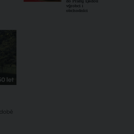
do Prahy sjedou
výrobci i
obchodníci
odobě