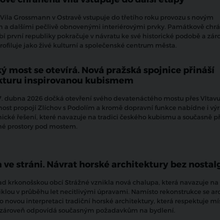
ila Grossmann v Ostravě vstupuje do třetího roku provozu s novým
 a dalšími pečlivě obnovenými interiérovými prvky. Památkově chr
bí první republiky pokračuje v návratu ke své historické podobě a zár
profiluje jako živé kulturní a společenské centrum města.
ý most se otevírá. Nová pražská spojnice přináší
kturu inspirovanou kubismem
7. dubna 2026 dočká otevření svého devatenáctého mostu přes Vltavu
ost propojí Zlíchov s Podolím a kromě dopravní funkce nabídne i vý
nické řešení, které navazuje na tradici českého kubismu a současně př
né prostory pod mostem.
 ve stráni. Návrat horské architektury bez nostal
nad krkonošskou obcí Strážné vznikla nová chalupa, která navazuje n
iklou v průběhu let necitlivými úpravami. Namísto rekonstrukce se arc
o novou interpretaci tradiční horské architektury, která respektuje mí
a zároveň odpovídá současným požadavkům na bydlení.