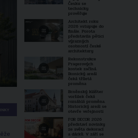
Česku se
technicky
prověřuje
Architekt roku
2026 vstupuje do
finále. Porota
představila pětici
výrazných
osobností české
architektury
Rekonstrukce
Pragerových
kostek začíná.
Ikonický areál
čeká tříletá
proměna
Brněnský klášter
voršilek čeká
rozsáhlá proměna.
Historický areál se
INKY
otevře veřejnosti
FOR DECOR 2026
představí novinky
ze světa dekorací
těže
a dárků. V září se