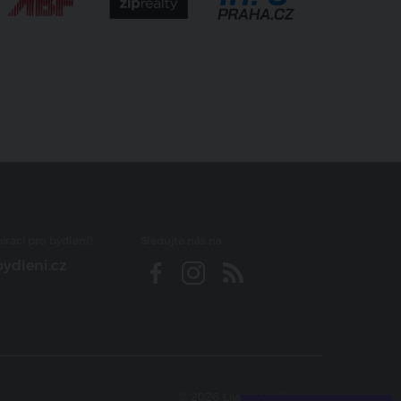
iraci pro bydlení?
Sledujte nás na
ydleni.cz
© 2026 Living Media s.r.o.