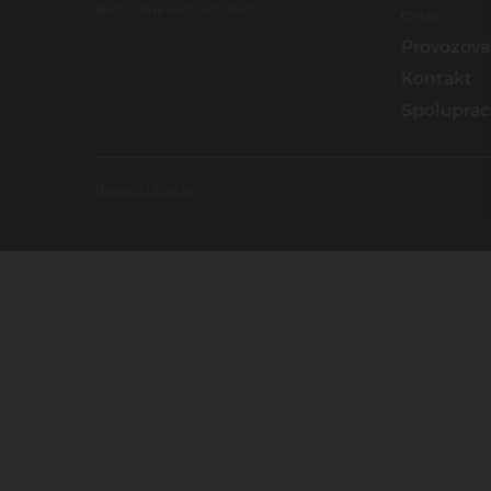
Spojujeme svět architektury
O nás
Provozova
Kontakt
Spoluprac
Nastavení Cookies