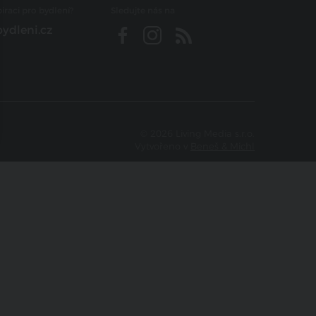
iraci pro bydlení?
Sledujte nás na
ydleni.cz
© 2026 Living Media s.r.o.
Vytvořeno v
Beneš & Michl