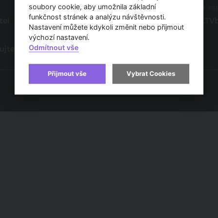
soubory cookie, aby umožnila základní
O portálu
Hledáte insp
funkčnost stránek a analýzu návštěvnosti.
tel
Obchodní podmínky
www.TVb
Nastavení můžete kdykoli změnit nebo přijmout
Ochrana osobních údajů
výchozí nastavení.
Odmítnout vše
ujte s námi
Prohlášení o přístupnosti
Přijmout vše
Vybrat Cookies