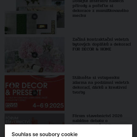
Dodejte interiéru nádech
přírody a pořiďte si
dekorace z mumifikovaného
mechu
Začíná kontraktační veletrh
bytových doplňků a dekorací
FOR DECOR & HOME
Stáhněte si vstupenku
zdarma na podzimní veletrh
dekorací, dárků a kreativní
tvorby
Fórum stavebnictví 2026
nabídne debatu o
budoucnosti českého
stavebnictví
Souhlas se soubory cookie