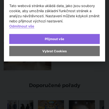
Tato webová stránka ukládá data, jako jsou soubory
cookie, aby umožnila základní funkčnost stránek a
FOR DECOR 2026 představí
analýzu návštěvnosti. Nastavení můžete kdykoli změnit
novinky ze světa dekorací a
dárků. V září se do Prahy
nebo přijmout výchozí nastavení.
sjedou výrobci i obchodníci
Odmítnout vše
Přijmout vše
Design, trendy a zázemí pro
architekty. Při volbě
Vybrat Cookies
partnera pro výběr materiálů
rozhoduje zkušenost a
hledání nejlepších řešení
Doporučené pořady