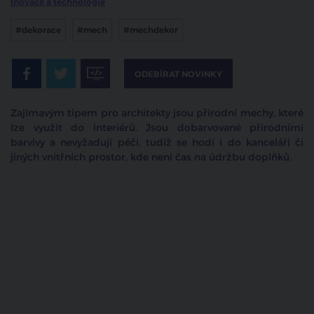
Inovace a technologie
#dekorace
#mech
#mechdekor
ODEBÍRAT NOVINKY
Zajímavým tipem pro architekty jsou přírodní mechy, které
lze využít do interiérů. Jsou dobarvované přírodními
barvivy a nevyžadují péči, tudíž se hodí i do kanceláři či
jiných vnitřních prostor, kde není čas na údržbu doplňků.