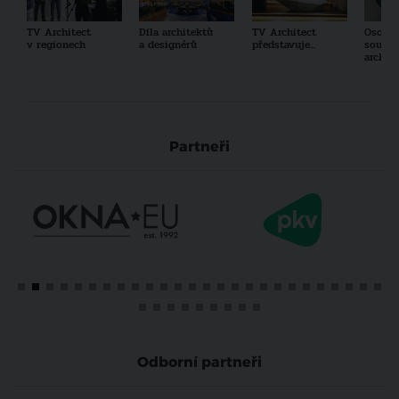
TV Architect
Díla architektů
TV Architect
Osobno
v regionech
a designérů
představuje...
součas
archit
Partneři
Odborní partneři