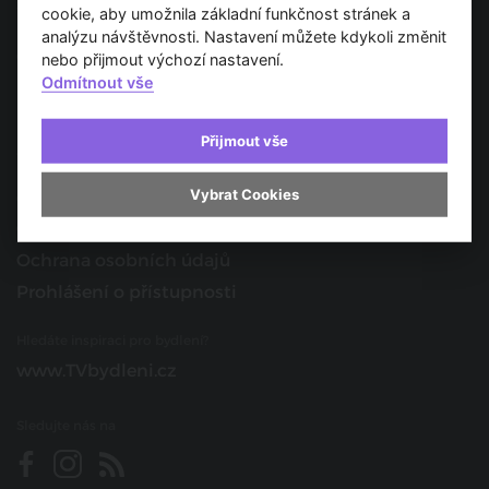
Spojujeme svět architektury
cookie, aby umožnila základní funkčnost stránek a
analýzu návštěvnosti. Nastavení můžete kdykoli změnit
O nás
nebo přijmout výchozí nastavení.
Odmítnout vše
Provozovatel
Kontakt
Přijmout vše
Spolupracujte s námi
Vybrat Cookies
O portálu
Obchodní podmínky
Ochrana osobních údajů
Prohlášení o přístupnosti
Hledáte inspiraci pro bydlení?
www.TVbydleni.cz
Sledujte nás na