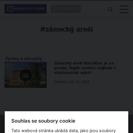
#zámecký areál
Zprávy a aktuality
Zámecký areál Kunratice je na
prodej. Najde nového majitele v
elektronické aukci?
Článek / 26. 12. 2023
Souhlas se soubory cookie
Tato webová stránka ukládá data, jako jsou soubory