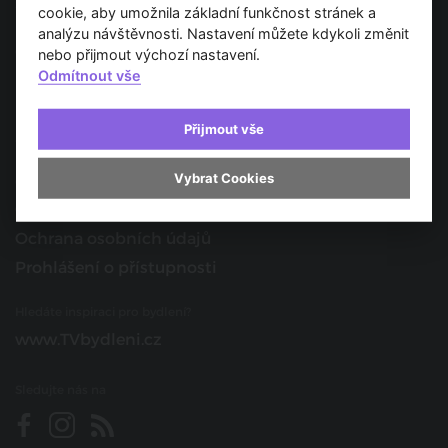
Spojujeme svět architektury
cookie, aby umožnila základní funkčnost stránek a
analýzu návštěvnosti. Nastavení můžete kdykoli změnit
O nás
nebo přijmout výchozí nastavení.
Odmítnout vše
Provozovatel
Kontakt
Přijmout vše
Spolupracujte s námi
Vybrat Cookies
O portálu
Obchodní podmínky
Ochrana osobních údajů
Prohlášení o přístupnosti
Hledáte inspiraci pro bydlení?
www.TVbydleni.cz
Sledujte nás na