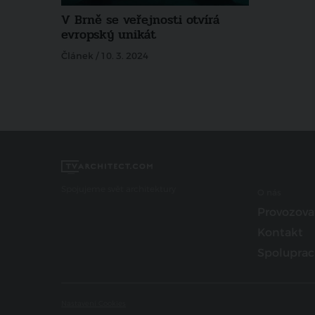
V Brně se veřejnosti otvírá
evropský unikát
Článek / 10. 3. 2024
Spojujeme svět architektury
O nás
Provozova
Kontakt
Spoluprac
Nastavení Cookies