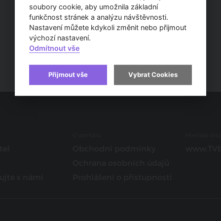
soubory cookie, aby umožnila základní
funkčnost stránek a analýzu návštěvnosti.
Nastavení můžete kdykoli změnit nebo přijmout
výchozí nastavení.
Odmítnout vše
Přijmout vše
Vybrat Cookies
O portálu
Hledáte insp
tel
Obchodní podmínky
www.TVb
Ochrana osobních údajů
ujte s námi
Prohlášení o přístupnosti