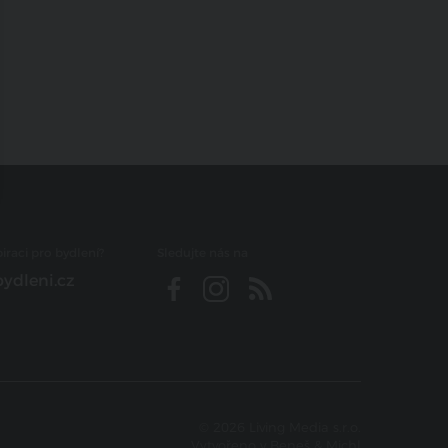
iraci pro bydlení?
Sledujte nás na
ydleni.cz
© 2026 Living Media s.r.o.
Vytvořeno v
Beneš & Michl