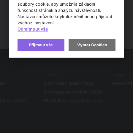
soubory cookie, aby umožnila základní
funkčnost stránek a analýzu návštěvnosti.
Nastavení můžete kdykoli změnit nebo přijmout
výchozí nastavení.
Odmítnout vše
Přijmout vše
Vybrat Cookies
O portálu
Hledáte insp
tel
Obchodní podmínky
www.TVb
Ochrana osobních údajů
ujte s námi
Prohlášení o přístupnosti