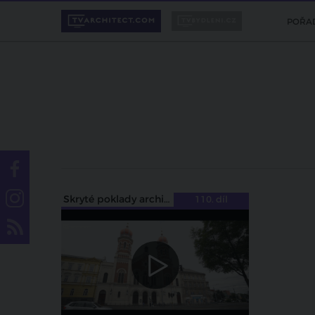
POŘA
Skryté poklady architektury
110. díl