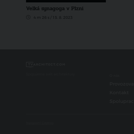
Velká synagoga v Plzni
4 m 26 s / 15. 8. 2023
Spojujeme svět architektury
O nás
Provozova
Kontakt
Spoluprac
Nastavení Cookies