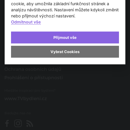
Spojujeme svět architektury
cookie, aby umožnila základní funkčnost stránek a
analýzu návštěvnosti. Nastavení můžete kdykoli změnit
O nás
nebo přijmout výchozí nastavení.
Odmítnout vše
Provozovatel
Kontakt
Přijmout vše
Spolupracujte s námi
Vybrat Cookies
O portálu
Obchodní podmínky
Ochrana osobních údajů
Prohlášení o přístupnosti
Hledáte inspiraci pro bydlení?
www.TVbydleni.cz
Sledujte nás na