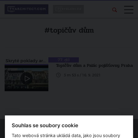
#topičův dům
77. díl
Skryté poklady architektury
Topičův dům a Palác pojišťovny Praha
3 m 53 s / 16. 9. 2021
Souhlas se soubory cookie
Tato webová stránka ukládá data, jako jsou soubory