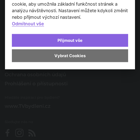
Spojujeme svět architektury
cookie, aby umožnila základní funkčnost stránek a
analýzu návštěvnosti. Nastavení můžete kdykoli změnit
O nás
nebo přijmout výchozí nastavení.
Odmítnout vše
Provozovatel
Kontakt
Přijmout vše
Spolupracujte s námi
Vybrat Cookies
O portálu
Obchodní podmínky
Ochrana osobních údajů
Prohlášení o přístupnosti
Hledáte inspiraci pro bydlení?
www.TVbydleni.cz
Sledujte nás na