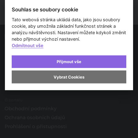
Souhlas se soubory cookie
Tato webová stránka ukládá data, jako jsou soubory
cookie, aby umožnila základní funkčnost stránek a
analýzu návštěvnosti. Nastavení můžete kdykoli změnit
nebo přijmout výchozí nastavení.
Odmítnout vše
Spojujeme svět architektury
O nás
Přijmout vše
Provozovatel
Kontakt
Vybrat Cookies
Spolupracujte s námi
O portálu
Obchodní podmínky
Ochrana osobních údajů
Prohlášení o přístupnosti