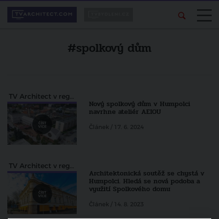
#spolkový dům
TV Architect v regionech
Nový spolkový dům v Humpolci
navrhne ateliér AEIOU
Článek / 17. 6. 2024
TV Architect v regionech
Architektonická soutěž se chystá v
Humpolci. Hledá se nová podoba a
využití Spolkového domu
Článek / 14. 8. 2023