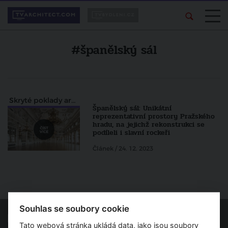
#španělský sál
Skryté poklady architektury pohledem Zdeňka Lukeše
Španělský sál: Unikátní
reprezentativní prostory Pražského
hradu, na jejichž rekonstrukci se
podíleli i slavní rockeři
Článek / 24. 12. 2023
Souhlas se soubory cookie
Tato webová stránka ukládá data, jako jsou soubory