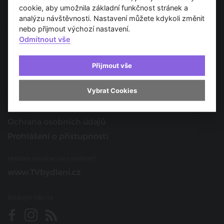
Spojujeme svět architektury
cookie, aby umožnila základní funkčnost stránek a
analýzu návštěvnosti. Nastavení můžete kdykoli změnit
nebo přijmout výchozí nastavení.
O nás
Odmítnout vše
Provozovatel
Kontakt
Přijmout vše
Spolupracujte s námi
Vybrat Cookies
O portálu
Obchodní podmínky
Ochrana osobních údajů
Prohlášení o přístupnosti
Hledáte inspiraci pro bydlení?
www.TVbydleni.cz
Sledujte nás na