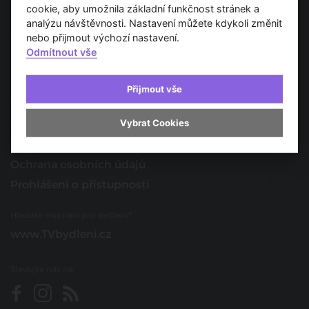
Spojujeme svět architektury
cookie, aby umožnila základní funkčnost stránek a
analýzu návštěvnosti. Nastavení můžete kdykoli změnit
O nás
nebo přijmout výchozí nastavení.
Odmítnout vše
Provozovatel
Kontakt
Přijmout vše
Spolupracujte s námi
Vybrat Cookies
O portálu
Obchodní podmínky
Ochrana osobních údajů
Prohlášení o přístupnosti
Hledáte inspiraci pro bydlení?
www.TVbydleni.cz
Sledujte nás na