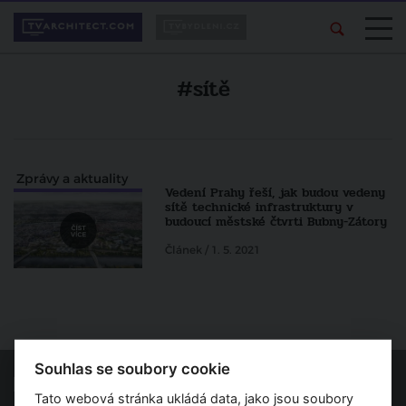
#sítě
Zprávy a aktuality
Vedení Prahy řeší, jak budou vedeny
sítě technické infrastruktury v
budoucí městské čtvrti Bubny-Zátory
Článek / 1. 5. 2021
Souhlas se soubory cookie
Tato webová stránka ukládá data, jako jsou soubory