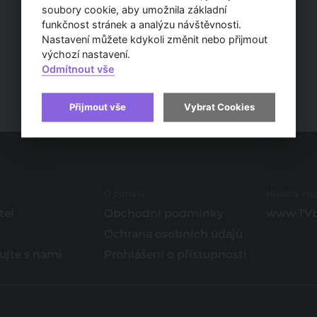
soubory cookie, aby umožnila základní
funkčnost stránek a analýzu návštěvnosti.
Nastavení můžete kdykoli změnit nebo přijmout
výchozí nastavení.
Odmítnout vše
Přijmout vše
Vybrat Cookies
O portálu
Hledáte insp
tel
Obchodní podmínky
www.TVb
Ochrana osobních údajů
ujte s námi
Prohlášení o přístupnosti