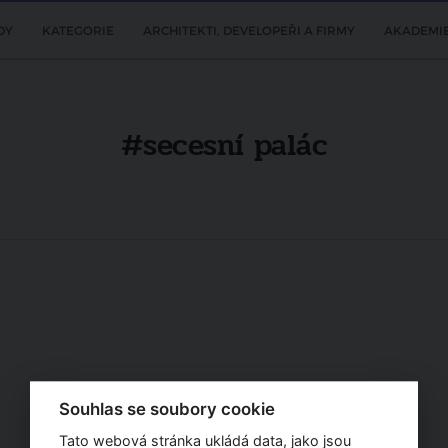
DY
KATEGORIE
ARCHITEKTI, DEVELOPEŘI A FIRMY
AKADEMI
#secesní palác
Souhlas se soubory cookie
Tato webová stránka ukládá data, jako jsou