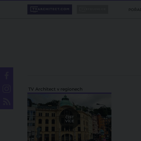
POŘA
TV Architect v regionech