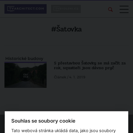
#Šatovka
Historické budovy
S přestavbou Šatovky se má začít za
rok, squatteři jsou dávno pryč
Článek / 4. 1. 2019
Souhlas se soubory cookie
Tato webová stránka ukládá data, jako jsou soubory