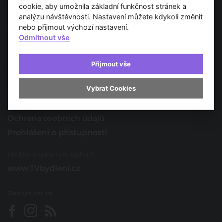
Spojujeme svět architektury
cookie, aby umožnila základní funkčnost stránek a
analýzu návštěvnosti. Nastavení můžete kdykoli změnit
O nás
nebo přijmout výchozí nastavení.
Odmítnout vše
Provozovatel
Kontakt
Přijmout vše
Spolupracujte s námi
Vybrat Cookies
O portálu
Obchodní podmínky
Ochrana osobních údajů
Prohlášení o přístupnosti
Hledáte inspiraci pro bydlení?
www.TVbydleni.cz
Sledujte nás na