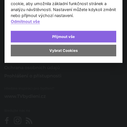
Spojujeme svět architektury
cookie, aby umožnila základní funkčnost stránek a
analýzu návštěvnosti. Nastavení můžete kdykoli změnit
O nás
nebo přijmout výchozí nastavení.
Odmítnout vše
Provozovatel
Kontakt
Přijmout vše
Spolupracujte s námi
Vybrat Cookies
O portálu
Obchodní podmínky
Ochrana osobních údajů
Prohlášení o přístupnosti
Hledáte inspiraci pro bydlení?
www.TVbydleni.cz
Sledujte nás na