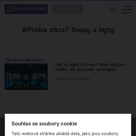
#Praha zítra? Domy a byty
Zprávy a aktuality
Jak se bydlí v Praze? Nová výstava
ukáže, jak jsou lidé spokojeni
Článek / 24. 1. 2023
Souhlas se soubory cookie
Tato webová stránka ukládá data, jako jsou soubory