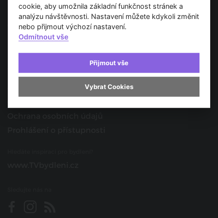
Spojujeme svět architektury
cookie, aby umožnila základní funkčnost stránek a
analýzu návštěvnosti. Nastavení můžete kdykoli změnit
O nás
nebo přijmout výchozí nastavení.
Odmítnout vše
Provozovatel
Kontakt
Přijmout vše
Spolupracujte s námi
Vybrat Cookies
O portálu
Obchodní podmínky
Ochrana osobních údajů
Prohlášení o přístupnosti
Hledáte inspiraci pro bydlení?
www.TVbydleni.cz
Sledujte nás na