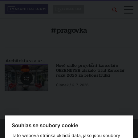
#pragovka
Architektura a urbanismus
Nové sídlo projekční kanceláře
OBERMEYER získalo titul Kancelář
roku 2026 za rekonstrukci
Článek / 6. 7. 2026
Souhlas se soubory cookie
Tato webová stránka ukládá data, jako jsou soubory