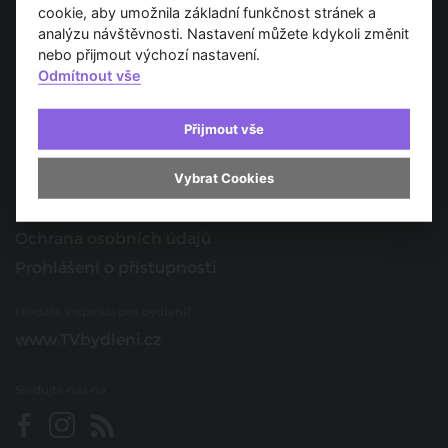
Spojujeme svět architektury
cookie, aby umožnila základní funkčnost stránek a
analýzu návštěvnosti. Nastavení můžete kdykoli změnit
O nás
nebo přijmout výchozí nastavení.
Odmítnout vše
Provozovatel
Kontakt
Přijmout vše
Spolupracujte s námi
Vybrat Cookies
O portálu
Obchodní podmínky
Ochrana osobních údajů
Prohlášení o přístupnosti
Hledáte inspiraci pro bydlení?
www.TVbydleni.cz
Sledujte nás na