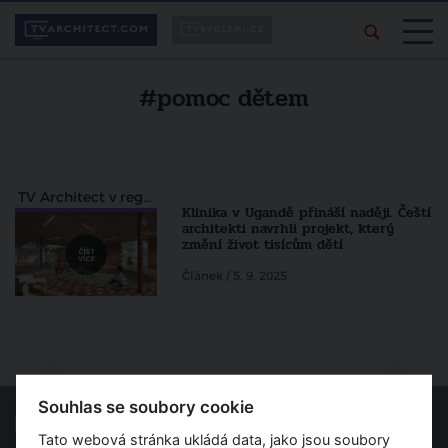
#pomoc dětem
TV Architect v regionech
Klinika v Ugandě přináší naději. Čeští
architekti navrhli projekt, který
změní život tisícům dětí
Článek / 5. 9. 2025
Souhlas se soubory cookie
Tato webová stránka ukládá data, jako jsou soubory