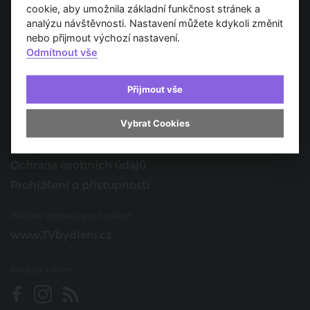
Spojujeme svět architektury
cookie, aby umožnila základní funkčnost stránek a
analýzu návštěvnosti. Nastavení můžete kdykoli změnit
O nás
nebo přijmout výchozí nastavení.
Odmítnout vše
Provozovatel
Kontakt
Přijmout vše
Spolupracujte s námi
Vybrat Cookies
O portálu
Obchodní podmínky
Ochrana osobních údajů
Prohlášení o přístupnosti
Hledáte inspiraci pro bydlení?
www.TVbydleni.cz
Sledujte nás na