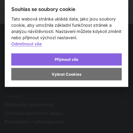
Souhlas se soubory cookie
Tato webová stránka ukládá data, jako jsou soubory
cookie, aby umožnila základní funkčnost stránek a
analýzu návštěvnosti. Nastavení můžete kdykoli změnit
nebo přijmout výchozí nastavení.
Odmítnout vše
Spojujeme svět architektury
O nás
Přijmout vše
Provozovatel
Kontakt
Vybrat Cookies
Spolupracujte s námi
O portálu
Obchodní podmínky
Ochrana osobních údajů
Prohlášení o přístupnosti