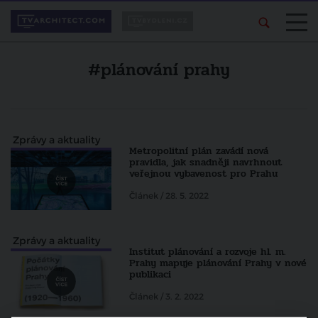
#plánování prahy
Zprávy a aktuality
Metropolitní plán zavádí nová
pravidla, jak snadněji navrhnout
veřejnou vybavenost pro Prahu
Článek / 28. 5. 2022
Zprávy a aktuality
Institut plánování a rozvoje hl. m.
Prahy mapuje plánování Prahy v nové
publikaci
Článek / 3. 2. 2022