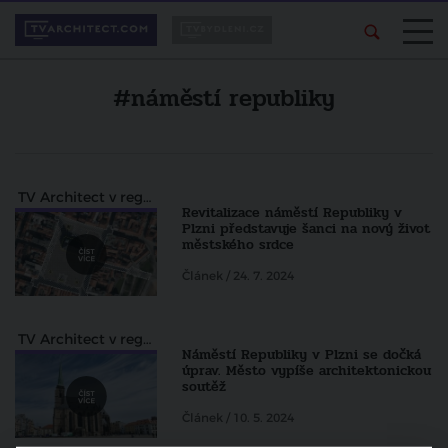
#náměstí republiky
TV Architect v regionech
Revitalizace náměstí Republiky v
Plzni představuje šanci na nový život
městského srdce
Článek / 24. 7. 2024
TV Architect v regionech
Náměstí Republiky v Plzni se dočká
úprav. Město vypíše architektonickou
soutěž
Článek / 10. 5. 2024