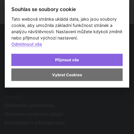
Souhlas se soubory cookie
Tato webová stránka ukládá data, jako jsou soubory
cookie, aby umožnila základní funkčnost stránek a
analýzu návštěvnosti. Nastavení můžete kdykoli změnit
nebo přijmout výchozí nastavení.
Odmítnout vše
Spojujeme svět architektury
O nás
Přijmout vše
Provozovatel
Kontakt
Vybrat Cookies
Spolupracujte s námi
O portálu
Obchodní podmínky
Ochrana osobních údajů
Prohlášení o přístupnosti