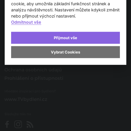
Spojujeme svět architektury
cookie, aby umožnila základní funkčnost stránek a
analýzu návštěvnosti. Nastavení můžete kdykoli změnit
O nás
nebo přijmout výchozí nastavení.
Odmítnout vše
Provozovatel
Kontakt
Přijmout vše
Spolupracujte s námi
Vybrat Cookies
O portálu
Obchodní podmínky
Ochrana osobních údajů
Prohlášení o přístupnosti
Hledáte inspiraci pro bydlení?
www.TVbydleni.cz
Sledujte nás na