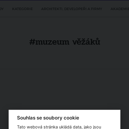
DY
KATEGORIE
ARCHITEKTI, DEVELOPEŘI A FIRMY
AKADEMI
#muzeum věžáků
Souhlas se soubory cookie
Tato webová stránka ukládá data, jako jsou