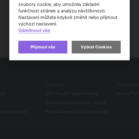
soubory cookie, aby umožnila základní
funkčnost stránek a analýzu návštěvnosti.
Nastavení můžete kdykoli změnit nebo přijmout
výchozí nastavení.
Odmítnout vše
Přijmout vše
Vybrat Cookies
O portálu
Hledáte insp
tel
Obchodní podmínky
www.TVb
Ochrana osobních údajů
ujte s námi
Prohlášení o přístupnosti