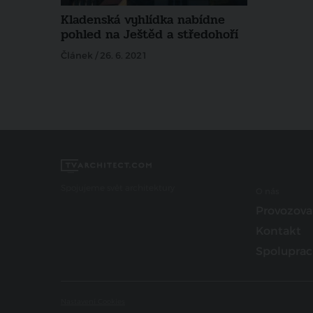
Kladenská vyhlídka nabídne
pohled na Ještěd a středohoří
Článek / 26. 6. 2021
Spojujeme svět architektury
O nás
Provozova
Kontakt
Spoluprac
Nastavení Cookies