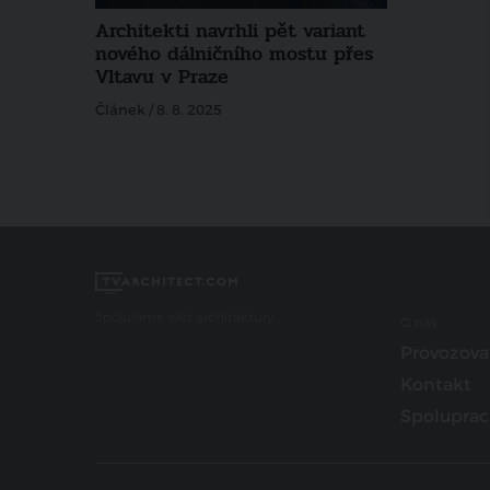
Architekti navrhli pět variant
nového dálničního mostu přes
Vltavu v Praze
Článek / 8. 8. 2025
Spojujeme svět architektury
O nás
Provozova
Kontakt
Spoluprac