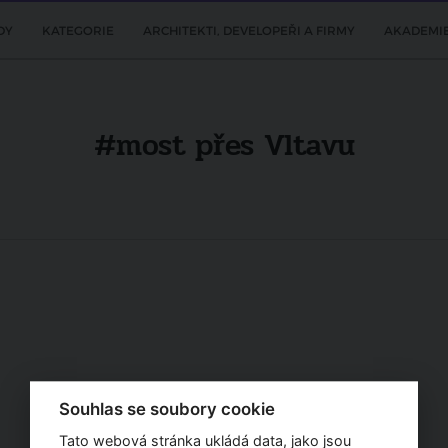
DY
KATEGORIE
ARCHITEKTI, DEVELOPEŘI A FIRMY
AKADEMI
#most přes Vltavu
Souhlas se soubory cookie
Tato webová stránka ukládá data, jako jsou