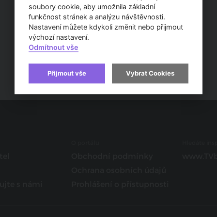
soubory cookie, aby umožnila základní
funkčnost stránek a analýzu návštěvnosti.
Nastavení můžete kdykoli změnit nebo přijmout
výchozí nastavení.
Odmítnout vše
Přijmout vše
Vybrat Cookies
O portálu
Hledáte insp
tel
Obchodní podmínky
www.TVb
Ochrana osobních údajů
ujte s námi
Prohlášení o přístupnosti