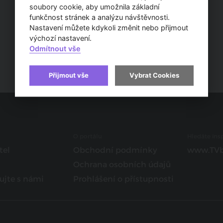
soubory cookie, aby umožnila základní
funkčnost stránek a analýzu návštěvnosti.
Nastavení můžete kdykoli změnit nebo přijmout
výchozí nastavení.
Odmítnout vše
Přijmout vše
Vybrat Cookies
O portálu
Hledáte insp
tel
Obchodní podmínky
www.TVb
Ochrana osobních údajů
ujte s námi
Prohlášení o přístupnosti