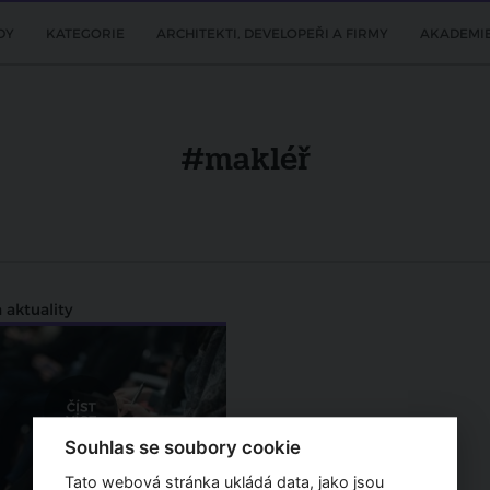
DY
KATEGORIE
ARCHITEKTI, DEVELOPEŘI A FIRMY
AKADEMI
#makléř
 aktuality
Souhlas se soubory cookie
Tato webová stránka ukládá data, jako jsou