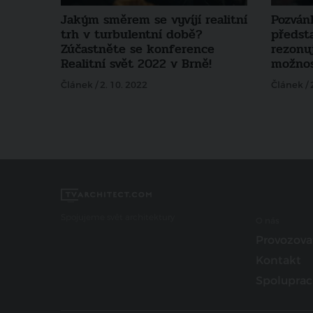
Jakým směrem se vyvíjí realitní
Pozván
trh v turbulentní době?
předsta
Zúčastněte se konference
rezonuj
Realitní svět 2022 v Brně!
možnos
Článek / 2. 10. 2022
Článek / 
Spojujeme svět architektury
O nás
Provozova
Kontakt
Spoluprac