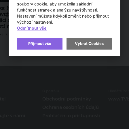
soubory cookie, aby umožnila základní
ka: Konference
funkčnost stránek a analýzu návštěvnosti.
vující aktuální témata
Nastavení můžete kdykoli změnit nebo přijmout
ící na realitním trhu s
výchozí nastavení.
tí networkingu
Odmítnout vše
22. 3. 2022
Přijmout vše
Vybrat Cookies
O portálu
Hledáte insp
tel
Obchodní podmínky
www.TVb
Ochrana osobních údajů
ujte s námi
Prohlášení o přístupnosti