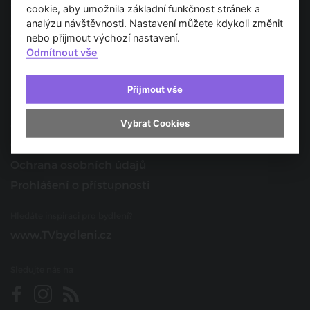
Spojujeme svět architektury
cookie, aby umožnila základní funkčnost stránek a
analýzu návštěvnosti. Nastavení můžete kdykoli změnit
O nás
nebo přijmout výchozí nastavení.
Odmítnout vše
Provozovatel
Kontakt
Přijmout vše
Spolupracujte s námi
Vybrat Cookies
O portálu
Obchodní podmínky
Ochrana osobních údajů
Prohlášení o přístupnosti
Hledáte inspiraci pro bydlení?
www.TVbydleni.cz
Sledujte nás na