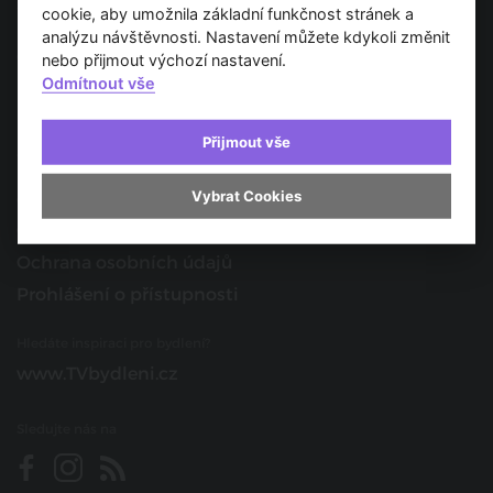
Spojujeme svět architektury
cookie, aby umožnila základní funkčnost stránek a
analýzu návštěvnosti. Nastavení můžete kdykoli změnit
O nás
nebo přijmout výchozí nastavení.
Odmítnout vše
Provozovatel
Kontakt
Přijmout vše
Spolupracujte s námi
Vybrat Cookies
O portálu
Obchodní podmínky
Ochrana osobních údajů
Prohlášení o přístupnosti
Hledáte inspiraci pro bydlení?
www.TVbydleni.cz
Sledujte nás na