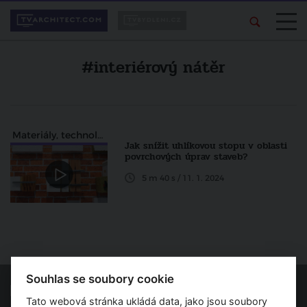
#interiérový nátěr
Materiály, technologie a konstrukce
Jak snížit uhlíkovou stopu v oblasti
povrchových úprav staveb?
5 m 40 s / 11. 1. 2024
Souhlas se soubory cookie
Tato webová stránka ukládá data, jako jsou soubory