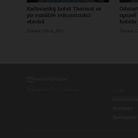
Karlovarský hotel Thermal se
Odstart
po rozsáhlé rekonstrukci
opravě
otevírá
hotelu
Článek / 29. 6. 2021
Článek / 
Spojujeme svět architektury
O nás
Provozova
Kontakt
Spoluprac