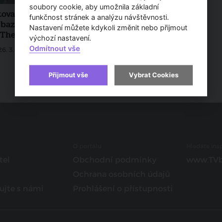
soubory cookie, aby umožnila základní
ovaly hlavní práce na
funkčnost stránek a analýzu návštěvnosti.
 bazénu karlovarského
Nastavení můžete kdykoli změnit nebo přijmout
 Thermal
výchozí nastavení.
Odmítnout vše
26. 3. 2021
Přijmout vše
Vybrat Cookies
O portálu
Hledáte insp
tel
Obchodní podmínky
www.TVb
Ochrana osobních údajů
ujte s námi
Prohlášení o přístupnosti