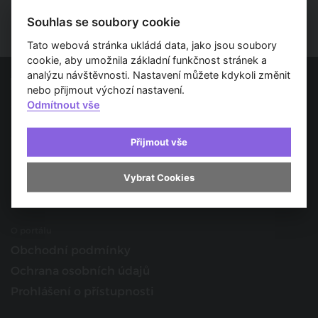
Souhlas se soubory cookie
Tato webová stránka ukládá data, jako jsou soubory
cookie, aby umožnila základní funkčnost stránek a
analýzu návštěvnosti. Nastavení můžete kdykoli změnit
nebo přijmout výchozí nastavení.
Odmítnout vše
Spojujeme svět architektury
O nás
Přijmout vše
Provozovatel
Kontakt
Vybrat Cookies
Spolupracujte s námi
O portálu
Obchodní podmínky
Ochrana osobních údajů
Prohlášení o přístupnosti