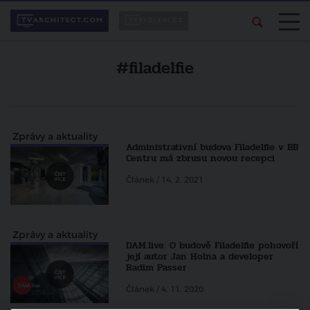
#filadelfie
Zprávy a aktuality
Administrativní budova Filadelfie v BB
Centru má zbrusu novou recepci
Článek / 14. 2. 2021
Zprávy a aktuality
DAM.live: O budově Filadelfie pohovoří
její autor Jan Holna a developer
Radim Passer
Článek / 4. 11. 2020