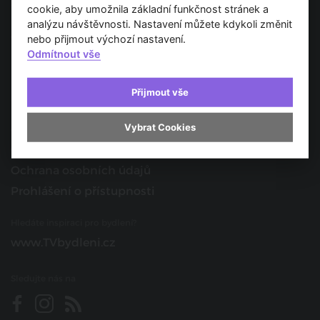
Spojujeme svět architektury
cookie, aby umožnila základní funkčnost stránek a
analýzu návštěvnosti. Nastavení můžete kdykoli změnit
O nás
nebo přijmout výchozí nastavení.
Odmítnout vše
Provozovatel
Kontakt
Přijmout vše
Spolupracujte s námi
Vybrat Cookies
O portálu
Obchodní podmínky
Ochrana osobních údajů
Prohlášení o přístupnosti
Hledáte inspiraci pro bydlení?
www.TVbydleni.cz
Sledujte nás na