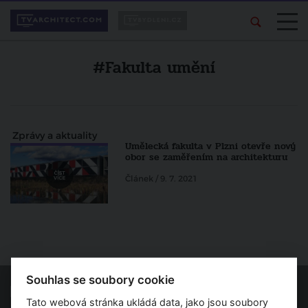
#Fakulta umění
Zprávy a aktuality
Umělecká fakulta v Plzni otevře nový
obor se zaměřením na architekturu
Článek / 9. 7. 2021
Souhlas se soubory cookie
Tato webová stránka ukládá data, jako jsou soubory