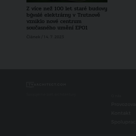
Z více než 100 let staré budovy
bývalé elektrárny v Trutnově
vzniklo nové centrum
současného umění EPO1
Článek / 14. 7. 2023
Spojujeme svět architektury
O nás
Provozova
Kontakt
Spoluprac