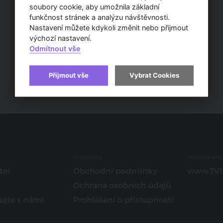
soubory cookie, aby umožnila základní
funkčnost stránek a analýzu návštěvnosti.
Nastavení můžete kdykoli změnit nebo přijmout
výchozí nastavení.
Odmítnout vše
Přijmout vše
Vybrat Cookies
O portálu
Hledáte insp
tel
Obchodní podmínky
www.TVb
Ochrana osobních údajů
ujte s námi
Prohlášení o přístupnosti