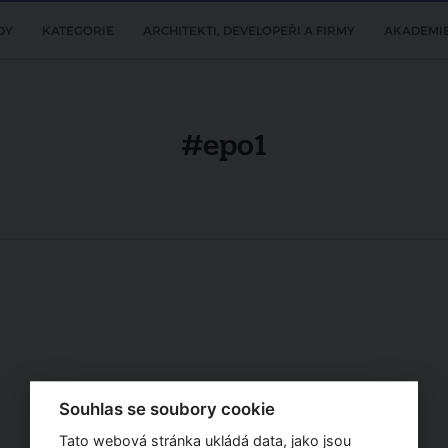
DY
KATEGORIE
ARCHITEKTI, DEVELOPEŘI A FIRMY
AKADEMI
#epo1
Souhlas se soubory cookie
Tato webová stránka ukládá data, jako jsou