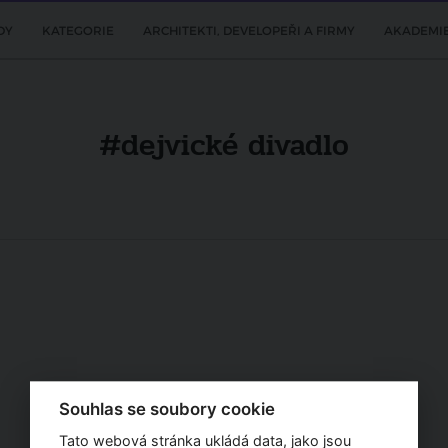
DY
KATEGORIE
ARCHITEKTI, DEVELOPEŘI A FIRMY
AKADEMI
#dejvické divadlo
Souhlas se soubory cookie
Tato webová stránka ukládá data, jako jsou