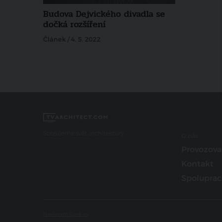
Budova Dejvického divadla se
dočká rozšíření
Článek / 4. 5. 2022
Spojujeme svět architektury
O nás
Provozova
Kontakt
Spoluprac
Nastavení Cookies