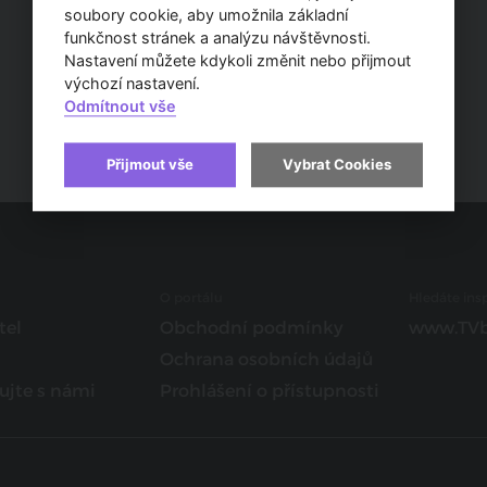
soubory cookie, aby umožnila základní
funkčnost stránek a analýzu návštěvnosti.
Nastavení můžete kdykoli změnit nebo přijmout
výchozí nastavení.
Odmítnout vše
Přijmout vše
Vybrat Cookies
O portálu
Hledáte insp
tel
Obchodní podmínky
www.TVb
Ochrana osobních údajů
ujte s námi
Prohlášení o přístupnosti